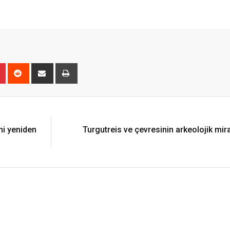
r
Pinterest
Reddit
Share
Print
via
Email
ihi yeniden
Turgutreis ve çevresinin arkeolojik miras