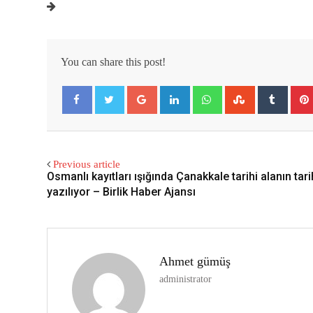
You can share this post!
Google+
LinkedIn
Whatsapp
StumbleUpon
Tumbl
Facebook
Twitter
Previous article
Osmanlı kayıtları ışığında Çanakkale tarihi alanın tar
yazılıyor – Birlik Haber Ajansı
Ahmet gümüş
administrator