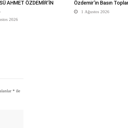
SÜ AHMET ÖZDEMİR’İN
Özdemir’in Basın Topla
…
1 Ağustos 2026
stos 2026
alanlar
*
ile