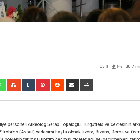
0
56
2 mi
edIn
Whatsapp
StumbleUpon
Tumblr
Pinterest
Reddit
Share
Print
via
Email
ediye personeli Arkeolog Serap Topaloğlu, Turgutreis ve çevresinin arke
ile Strobilos (Aspat) yerleşimi başta olmak üzere, Bizans, Roma ve Osm
rıca bölgenin tarımsal üretim geçmişi, ticaret ağı, yel değirmenleri, tarım