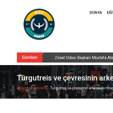
Skip
to
DÜNYA
EĞI
content
Gündem
Ziraat Odası Başkanı Mustafa Ate
Turgutreis ve çevresinin arke
-
-
Home
Gündem
Turgutreis ve çevresinin arkeolojik mirası