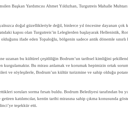
msilen Başkan Yardımcısı Ahmet Yıldızhan, Turgutreis Mahalle Muhtar
lnızca doğal güzellikleriyle değil, binlerce yıl öncesine dayanan çok 
atıdaki kapısı olan Turgutreis’in Leleglerden başlayarak Hellenistik, R
p olduğunu ifade eden Topaloğlu, bölgenin sadece antik dönemle sınırlı
ne uzanan bu kültürel çeşitliliğin Bodrum’un tarihsel kimliğini şekillend
n kurgulamaktır. Bu mirası anlamak ve korumak hepimizin ortak sorum
zileri ve söyleşilerle, Bodrum’un kültür turizmine ve sahip olduğu potan
ettikleri soruları sorma fırsatı buldu. Bodrum Belediyesi tarafından bu yı
 getiren katılımcılar, kentin tarihi mirasına sahip çıkma konusunda göst
nci’ye teşekkür etti.