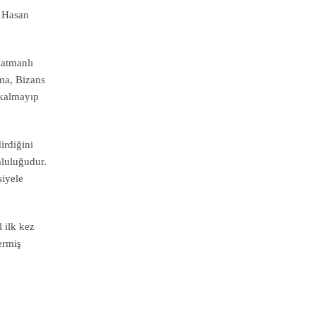
ı Hasan
katmanlı
oma, Bizans
 kalmayıp
irdiğini
luluğudur.
siyele
l ilk kez
ermiş