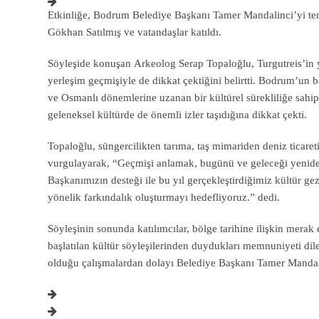
Etkinliğe, Bodrum Belediye Başkanı Tamer Mandalinci’yi te
Gökhan Satılmış ve vatandaşlar katıldı.
Söyleşide konuşan Arkeolog Serap Topaloğlu, Turgutreis’in ya
yerleşim geçmişiyle de dikkat çektiğini belirtti. Bodrum’un b
ve Osmanlı dönemlerine uzanan bir kültürel sürekliliğe sahi
geleneksel kültürde de önemli izler taşıdığına dikkat çekti.
Topaloğlu, süngercilikten tarıma, taş mimariden deniz ticareti
vurgulayarak, “Geçmişi anlamak, bugünü ve geleceği yenide
Başkanımızın desteği ile bu yıl gerçekleştirdiğimiz kültür ge
yönelik farkındalık oluşturmayı hedefliyoruz.” dedi.
Söyleşinin sonunda katılımcılar, bölge tarihine ilişkin merak 
başlatılan kültür söyleşilerinden duydukları memnuniyeti dile
olduğu çalışmalardan dolayı Belediye Başkanı Tamer Mandali