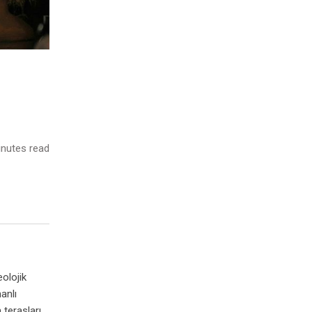
nutes read
olojik
anlı
 terasları,