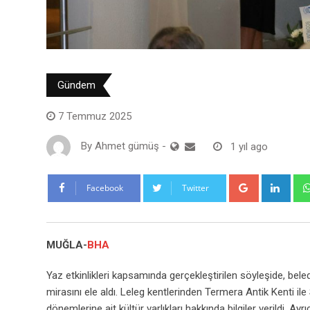
Gündem
7 Temmuz 2025
By
Ahmet gümüş
-
1 yıl ago
Google+
Link
Facebook
Twitter
MUĞLA-
BHA
Yaz etkinlikleri kapsamında gerçekleştirilen söyleşide, bel
mirasını ele aldı. Leleg kentlerinden Termera Antik Kenti 
dönemlerine ait kültür varlıkları hakkında bilgiler verildi. Ay