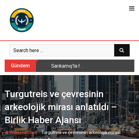
Skip
to
content
Gündem
Sarıkamış’ta hanımlara yönelik Mevlid-i 
Turgutreis ve çevresinin
arkeolojik mirası anlatıldı –
Birlik Haber Ajansı
-
-
Home
Dünya
Turgutreis ve çevresinin arkeolojik mirası