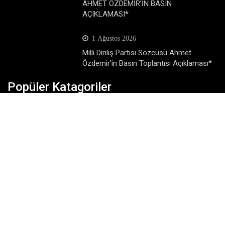
AHMET ÖZDEMİR’İN BASIN
AÇIKLAMASI*
1 Ağustos 2026
Milli Diriliş Partisi Sözcüsü Ahmet
Özdemir’in Basın Toplantısı Açıklaması*
Popüler Katagoriler
Dünya
Eğitim
Ekonomi
Gündem
Köşe Yazıları
Magazin
Siyaset
SonDakika
Spor