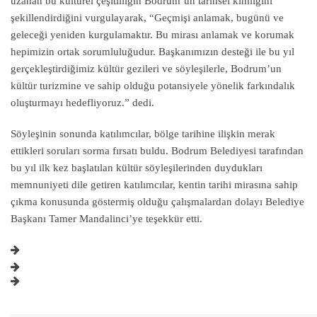
uzanan bu kültürel çeşitliliğin Bodrum’un tarihsel kimliğini
şekillendirdiğini vurgulayarak, “Geçmişi anlamak, bugünü ve
geleceği yeniden kurgulamaktır. Bu mirası anlamak ve korumak
hepimizin ortak sorumluluğudur. Başkanımızın desteği ile bu yıl
gerçekleştirdiğimiz kültür gezileri ve söyleşilerle, Bodrum’un
kültür turizmine ve sahip olduğu potansiyele yönelik farkındalık
oluşturmayı hedefliyoruz.” dedi.
Söyleşinin sonunda katılımcılar, bölge tarihine ilişkin merak
ettikleri soruları sorma fırsatı buldu. Bodrum Belediyesi tarafından
bu yıl ilk kez başlatılan kültür söyleşilerinden duydukları
memnuniyeti dile getiren katılımcılar, kentin tarihi mirasına sahip
çıkma konusunda göstermiş olduğu çalışmalardan dolayı Belediye
Başkanı Tamer Mandalinci’ye teşekkür etti.