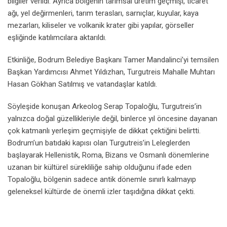
bilgiler verildi. Ayrıca bölgenin tarımsal üretim geçmişi, ticaret
ağı, yel değirmenleri, tarım terasları, sarnıçlar, kuyular, kaya
mezarları, kiliseler ve volkanik krater gibi yapılar, görseller
eşliğinde katılımcılara aktarıldı.
Etkinliğe, Bodrum Belediye Başkanı Tamer Mandalinci’yi temsilen
Başkan Yardımcısı Ahmet Yıldızhan, Turgutreis Mahalle Muhtarı
Hasan Gökhan Satılmış ve vatandaşlar katıldı.
Söyleşide konuşan Arkeolog Serap Topaloğlu, Turgutreis’in
yalnızca doğal güzellikleriyle değil, binlerce yıl öncesine dayanan
çok katmanlı yerleşim geçmişiyle de dikkat çektiğini belirtti.
Bodrum’un batıdaki kapısı olan Turgutreis’in Leleglerden
başlayarak Hellenistik, Roma, Bizans ve Osmanlı dönemlerine
uzanan bir kültürel sürekliliğe sahip olduğunu ifade eden
Topaloğlu, bölgenin sadece antik dönemle sınırlı kalmayıp
geleneksel kültürde de önemli izler taşıdığına dikkat çekti.