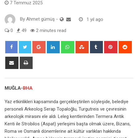
7 Temmuz 2025
By
Ahmet gümüş
-
1 yıl ago
0
49
2 minutes read
Google+
LinkedIn
Whatsapp
StumbleUpon
Tumblr
Pinterest
Red
Share
Print
via
Email
MUĞLA-
BHA
Yaz etkinlikleri kapsamında gerçekleştirilen söyleşide, belediye
personeli Arkeolog Serap Topaloğlu, Turgutreis ve çevresinin
arkeolojik mirasını ele aldı. Leleg kentlerinden Termera Antik
Kenti ile Strobilos (Aspat) yerleşimi başta olmak üzere, Bizans,
Roma ve Osmanlı dönemlerine ait kültür varlıkları hakkında