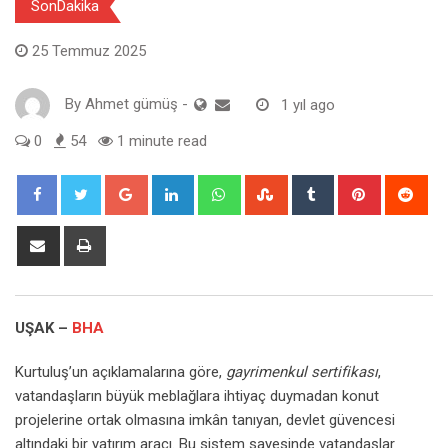
SonDakika
25 Temmuz 2025
By
Ahmet gümüş
-
1 yıl ago
0
54
1 minute read
Google+
LinkedIn
Whatsapp
StumbleUpon
Tumblr
Pinterest
Red
Share
Print
via
Email
UŞAK –
BHA
Kurtuluş’un açıklamalarına göre,
gayrimenkul sertifikası
,
vatandaşların büyük meblağlara ihtiyaç duymadan konut
projelerine ortak olmasına imkân tanıyan, devlet güvencesi
altındaki bir yatırım aracı. Bu sistem sayesinde vatandaşlar