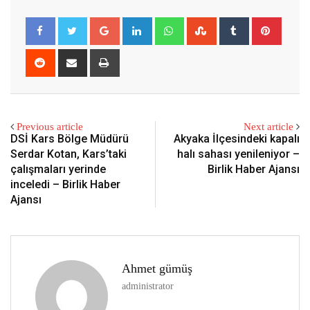
Google+
LinkedIn
Whatsapp
StumbleUpon
Tumblr
Pintere
Reddit
Share
Print
via
Email
Previous article
Next article
DSİ Kars Bölge Müdürü
Akyaka İlçesindeki kapalı
Serdar Kotan, Kars’taki
halı sahası yenileniyor –
çalışmaları yerinde
Birlik Haber Ajansı
inceledi – Birlik Haber
Ajansı
Ahmet gümüş
administrator