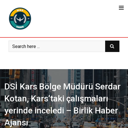
Skip
to
content
DSİ Kars Bölge Müdürü Serdar
Kotan, Kars’taki çalışmaları
yerinde inceledi – Birlik Haber
Ajansı