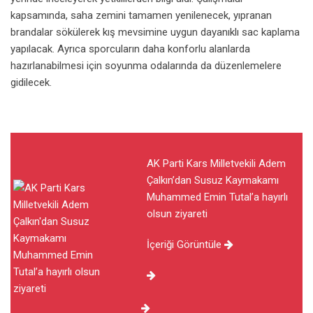
kapsamında, saha zemini tamamen yenilenecek, yıpranan
brandalar sökülerek kış mevsimine uygun dayanıklı sac kaplama
yapılacak. Ayrıca sporcuların daha konforlu alanlarda
hazırlanabilmesi için soyunma odalarında da düzenlemelere
gidilecek.
AK Parti Kars Milletvekili Adem
Çalkın’dan Susuz Kaymakamı
Muhammed Emin Tutal’a hayırlı
olsun ziyareti
İçeriği Görüntüle