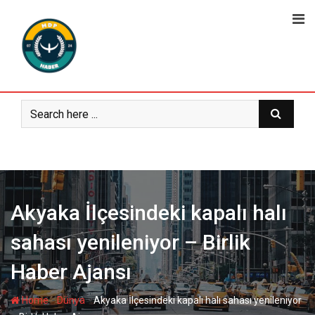
Skip
to
content
Akyaka İlçesindeki kapalı halı
sahası yenileniyor – Birlik
Haber Ajansı
-
-
Home
Dünya
Akyaka İlçesindeki kapalı halı sahası yenileniyor