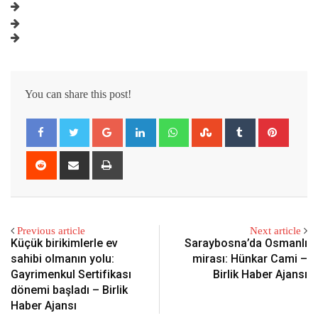
You can share this post!
Google+
LinkedIn
Whatsapp
StumbleUpon
Tumblr
Pintere
Reddit
Share
Print
via
Email
Previous article
Next article
Küçük birikimlerle ev
Saraybosna’da Osmanlı
sahibi olmanın yolu:
mirası: Hünkar Cami –
Gayrimenkul Sertifikası
Birlik Haber Ajansı
dönemi başladı – Birlik
Haber Ajansı