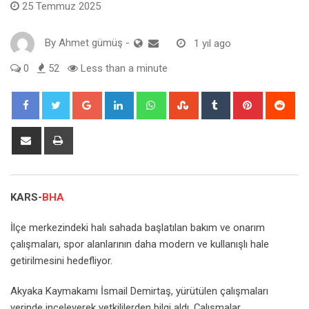
25 Temmuz 2025
By
Ahmet gümüş
-
1 yıl ago
0
52
Less than a minute
Google+
LinkedIn
Whatsapp
StumbleUpon
Tumblr
Pinterest
Red
Share
Print
via
Email
KARS-
BHA
İlçe merkezindeki halı sahada başlatılan bakım ve onarım
çalışmaları, spor alanlarının daha modern ve kullanışlı hale
getirilmesini hedefliyor.
Akyaka Kaymakamı İsmail Demirtaş, yürütülen çalışmaları
yerinde inceleyerek yetkililerden bilgi aldı. Çalışmalar