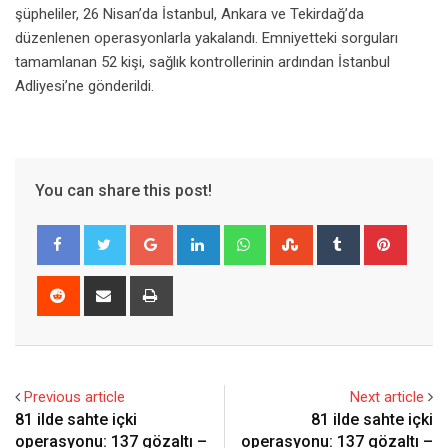
şüpheliler, 26 Nisan’da İstanbul, Ankara ve Tekirdağ’da
düzenlenen operasyonlarla yakalandı. Emniyetteki sorguları
tamamlanan 52 kişi, sağlık kontrollerinin ardından İstanbul
Adliyesi’ne gönderildi.
You can share this post!
Google+
LinkedIn
Whatsapp
StumbleUpon
Tumblr
Pinter
Reddit
Share
Print
via
Email
Previous article
Next article
81 ilde sahte içki
81 ilde sahte içki
operasyonu: 137 gözaltı –
operasyonu: 137 gözaltı –