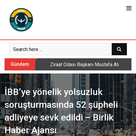
Skip
to
content
Gündem
Ziraat Odası Başkanı Mustafa Ateş: Daml
İBB’ye yönelik yolsuzluk
soruşturmasında 52 şüpheli
adliyeye sevk edildi – Birlik
Haber Ajansı