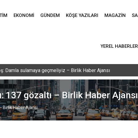
TIM
EKONOMI
GÜNDEM
KÖŞE YAZILARI
MAGAZIN
SA
YEREL HABERLER
vlid-i Nebi programı düzenlendi – Birlik Haber Ajansı
: 137 gözaltı – Birlik Haber Ajansı
– Birlik Haber Ajansı