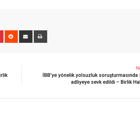
n
r
Pinterest
Reddit
Share
Print
via
Email
N
rlik
İBB’ye yönelik yolsuzluk soruşturmasında 
adliyeye sevk edildi – Birlik H