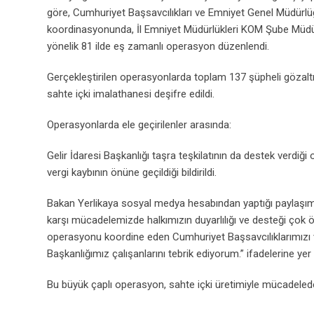
göre, Cumhuriyet Başsavcılıkları ve Emniyet Genel Müdürlü
koordinasyonunda, İl Emniyet Müdürlükleri KOM Şube Müdürl
yönelik 81 ilde eş zamanlı operasyon düzenlendi.
Gerçekleştirilen operasyonlarda toplam 137 şüpheli gözaltı
sahte içki imalathanesi deşifre edildi.
Operasyonlarda ele geçirilenler arasında:
Gelir İdaresi Başkanlığı taşra teşkilatının da destek verdiğ
vergi kaybının önüne geçildiği bildirildi.
Bakan Yerlikaya sosyal medya hesabından yaptığı paylaşımda
karşı mücadelemizde halkımızın duyarlılığı ve desteği çok öne
operasyonu koordine eden Cumhuriyet Başsavcılıklarımızı v
Başkanlığımız çalışanlarını tebrik ediyorum.” ifadelerine yer 
Bu büyük çaplı operasyon, sahte içki üretimiyle mücadelede 