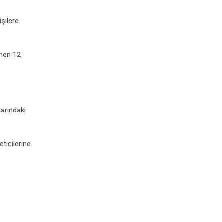
şilere
enen 12
tarındaki
ticilerine