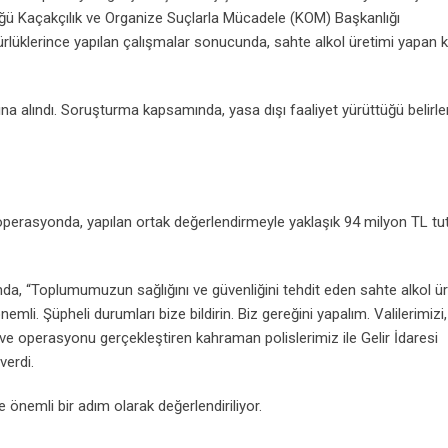
ğü Kaçakçılık ve Organize Suçlarla Mücadele (KOM) Başkanlığı
üklerince yapılan çalışmalar sonucunda, sahte alkol üretimi yapan ki
na alındı. Soruşturma kapsamında, yasa dışı faaliyet yürüttüğü belirl
i operasyonda, yapılan ortak değerlendirmeyle yaklaşık 94 milyon TL tu
, “Toplumumuzun sağlığını ve güvenliğini tehdit eden sahte alkol üre
mli. Şüpheli durumları bize bildirin. Biz gereğini yapalım. Valilerimizi,
e operasyonu gerçekleştiren kahraman polislerimiz ile Gelir İdaresi
verdi.
önemli bir adım olarak değerlendiriliyor.