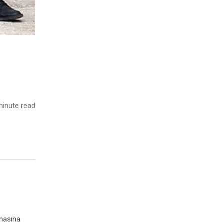
inute read
amasına