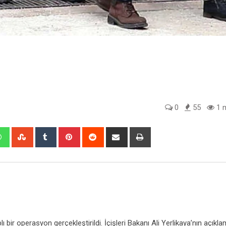
0
55
1 m
edIn
Whatsapp
StumbleUpon
Tumblr
Pinterest
Reddit
Share
Print
via
Email
ı bir operasyon gerçekleştirildi. İçişleri Bakanı Ali Yerlikaya’nın açıkl