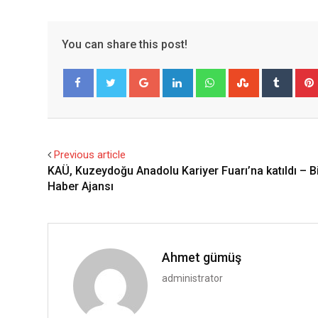
You can share this post!
Google+
LinkedIn
Whatsapp
StumbleUpo
Tumbl
Facebook
Twitter
Previous article
KAÜ, Kuzeydoğu Anadolu Kariyer Fuarı’na katıldı – Bi
Haber Ajansı
Ahmet gümüş
administrator