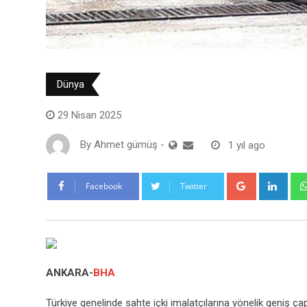
Dünya
29 Nisan 2025
By
Ahmet gümüş
-
1 yıl ago
Google+
Link
Facebook
Twitter
ANKARA-
BHA
Türkiye genelinde sahte içki imalatçılarına yönelik geniş çapl