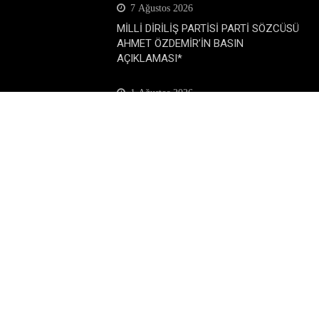
7 Ağustos 2026
MİLLİ DİRİLİŞ PARTİSİ PARTİ SÖZCÜSÜ
AHMET ÖZDEMİR’İN BASIN
AÇIKLAMASI*
1 Ağustos 2026
Milli Diriliş Partisi Sözcüsü Ahmet
Özdemir’in Basın Toplantısı Açıklaması*
Popüler Katagoriler
Dünya
Eğitim
Ekonomi
Gündem
Köşe Yazıları
Magazin
Siyaset
SonDakika
Spor