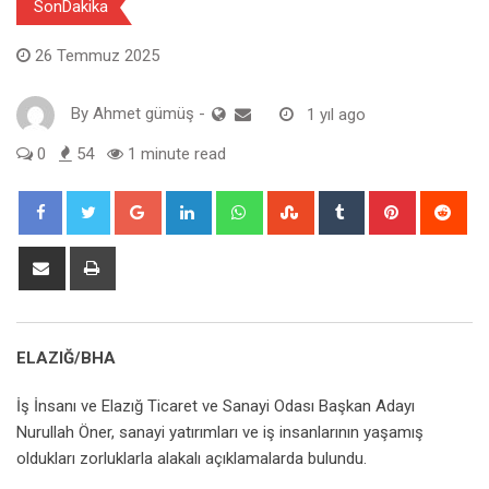
SonDakika
26 Temmuz 2025
By
Ahmet gümüş
-
1 yıl ago
0
54
1 minute read
Google+
LinkedIn
Whatsapp
StumbleUpon
Tumblr
Pinterest
Red
Share
Print
via
Email
ELAZIĞ/BHA
İş İnsanı ve Elazığ Ticaret ve Sanayi Odası Başkan Adayı
Nurullah Öner, sanayi yatırımları ve iş insanlarının yaşamış
oldukları zorluklarla alakalı açıklamalarda bulundu.