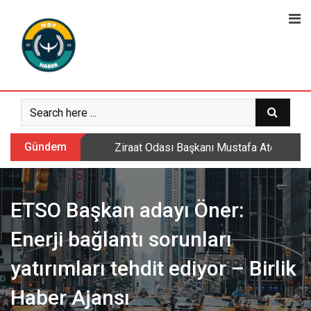
Skip
to
content
Gündem
Sarıkamış’ta hanımlara yönelik Mevlid-i 
ETSO Başkan adayı Öner:
Enerji bağlantı sorunları
yatırımları tehdit ediyor – Birlik
Haber Ajansı