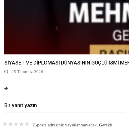
MİLLİ DİRİLİŞ PARTİSİ GENEL MERKEZ PARTİ SÖZC
20 Temmuz 2026
Bir yanıt yazın
E-posta adresiniz yayınlanmayacak.
Gerekli