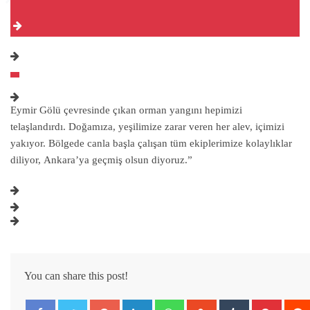
Eymir Gölü çevresinde çıkan orman yangını hepimizi
telaşlandırdı. Doğamıza, yeşilimize zarar veren her alev, içimizi
yakıyor. Bölgede canla başla çalışan tüm ekiplerimize kolaylıklar
diliyor, Ankara’ya geçmiş olsun diyoruz.”
You can share this post!
Google+
LinkedIn
Whatsapp
StumbleUpon
Tumblr
Pintere