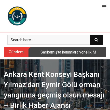
Skip
to
content
Gündem
Sarıkamış’ta hanımlara yönelik Mevlid-i 
Ankara Kent Konseyi Başkanı
Yılmaz’dan Eymir Gölü orman
yangınına geçmiş olsun mesajı
– Birlik Haber Ajansı