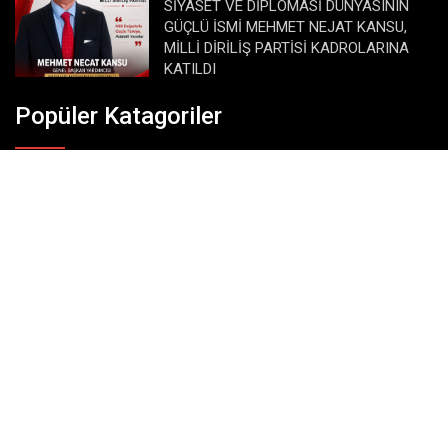
SİYASET VE DİPLOMASİ DÜNYASININ
GÜÇLÜ İSMİ MEHMET NEJAT KANSU,
MİLLİ DİRİLİŞ PARTİSİ KADROLARINA
KATILDI
Popüler Katagoriler
Dünya
Eğitim
Ekonomi
Gündem
Köşe Yazıları
Magazin
Siyaset
SonDakika
Spor