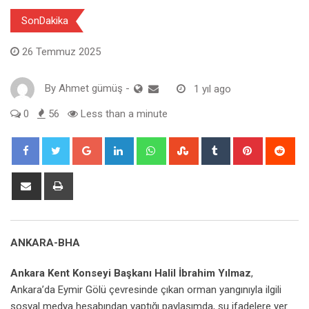
SonDakika
26 Temmuz 2025
By
Ahmet gümüş
-
1 yıl ago
0
56
Less than a minute
Google+
LinkedIn
Whatsapp
StumbleUpon
Tumblr
Pinterest
Red
Share
Print
via
Email
ANKARA-BHA
Ankara Kent Konseyi Başkanı Halil İbrahim Yılmaz
,
Ankara’da Eymir Gölü çevresinde çıkan orman yangınıyla ilgili
sosyal medya hesabından yaptığı paylaşımda, şu ifadelere yer