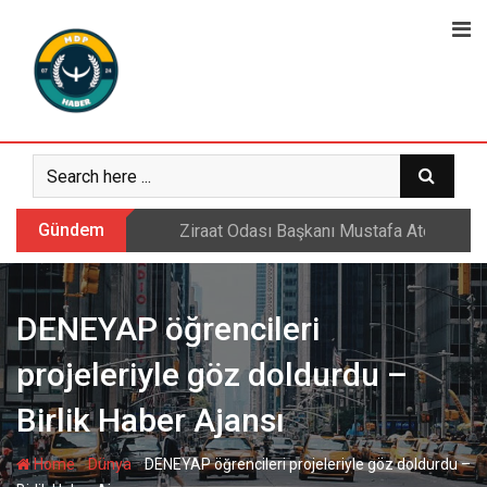
Skip
to
content
Gündem
Sarıkamış’ta hanımlara yönelik Mevlid-i 
DENEYAP öğrencileri
projeleriyle göz doldurdu –
Birlik Haber Ajansı
-
-
Home
Dünya
DENEYAP öğrencileri projeleriyle göz doldurdu –