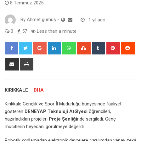
8 Temmuz 2025
By
Ahmet gümüş
-
1 yıl ago
0
57
Less than a minute
Google+
LinkedIn
Whatsapp
StumbleUpon
Tumblr
Pinterest
Red
Share
Print
via
Email
KIRIKKALE –
BHA
Kırıkkale Gençlik ve Spor İl Müdürlüğü bünyesinde faaliyet
gösteren
DENEYAP Teknoloji Atölyesi
öğrencileri,
hazırladıkları projeleri
Proje Şenliği
nde sergiledi. Genç
mucitlerin heyecanı görülmeye değerdi.
Robotik kodlamadan elektronik devrelere, yazılımdan yapay zekâ