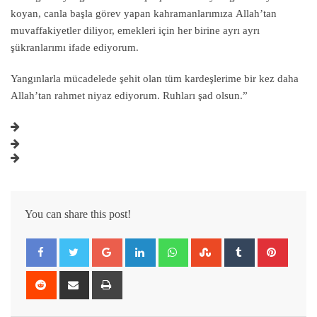
koyan, canla başla görev yapan kahramanlarımıza Allah’tan
muvaffakiyetler diliyor, emekleri için her birine ayrı ayrı
şükranlarımı ifade ediyorum.
Yangınlarla mücadelede şehit olan tüm kardeşlerime bir kez daha
Allah’tan rahmet niyaz ediyorum. Ruhları şad olsun.”
You can share this post!
Google+
LinkedIn
Whatsapp
StumbleUpon
Tumblr
Pintere
Reddit
Share
Print
via
Email