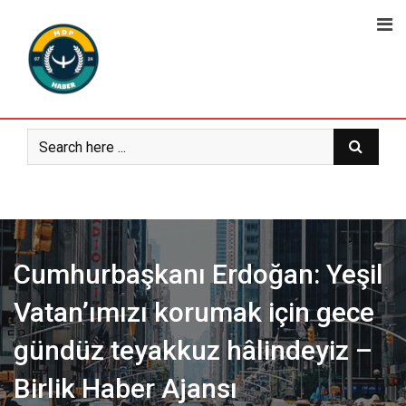
Skip
to
content
Cumhurbaşkanı Erdoğan: Yeşil
Vatan’ımızı korumak için gece
gündüz teyakkuz hâlindeyiz –
Birlik Haber Ajansı