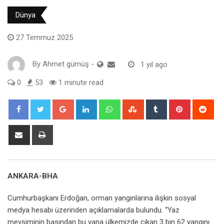
Dünya
27 Temmuz 2025
By
Ahmet gümüş
-
1 yıl ago
0
53
1 minute read
Google+
LinkedIn
Whatsapp
StumbleUpon
Tumblr
Pinterest
Red
Share
Print
via
Email
ANKARA-BHA
Cumhurbaşkanı Erdoğan, orman yangınlarına ilişkin sosyal
medya hesabı üzerinden açıklamalarda bulundu. “Yaz
mevsiminin başından bu yana ülkemizde çıkan 3 bin 62 yangını