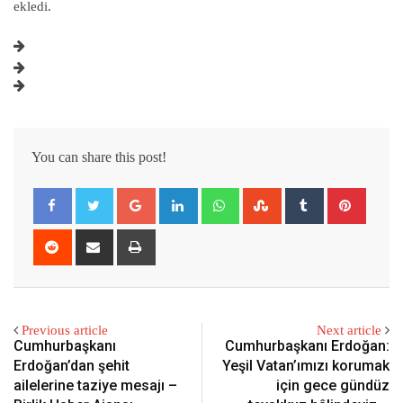
ekledi.
You can share this post!
Google+
LinkedIn
Whatsapp
StumbleUpon
Tumblr
Pintere
Reddit
Share
Print
via
Email
Previous article
Next article
Cumhurbaşkanı
Cumhurbaşkanı Erdoğan:
Erdoğan’dan şehit
Yeşil Vatan’ımızı korumak
ailelerine taziye mesajı –
için gece gündüz