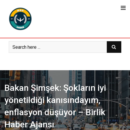
Skip
to
content
Bakan Şimşek: Şokların iyi
yönetildiği kanısındayım,
enflasyon düşüyor – Birlik
Haber Ajansı