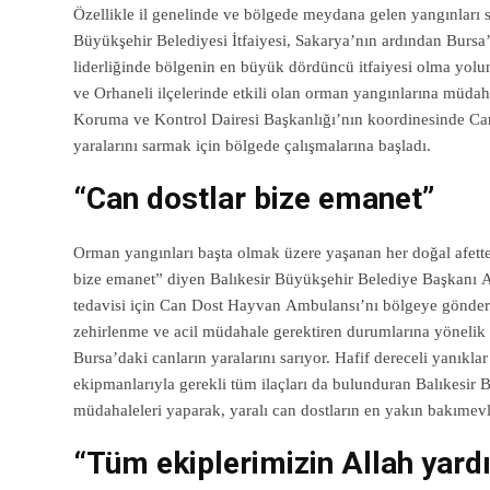
Özellikle il genelinde ve bölgede meydana gelen yangınları s
Büyükşehir Belediyesi İtfaiyesi, Sakarya’nın ardından Bursa
liderliğinde bölgenin en büyük dördüncü itfaiyesi olma yolu
ve Orhaneli ilçelerinde etkili olan orman yangınlarına müda
Koruma ve Kontrol Dairesi Başkanlığı’nın koordinesinde Ca
yaralarını sarmak için bölgede çalışmalarına başladı.
“Can dostlar bize emanet”
Orman yangınları başta olmak üzere yaşanan her doğal afette
bize emanet” diyen Balıkesir Büyükşehir Belediye Başkanı 
tedavisi için Can Dost Hayvan Ambulansı’nı bölgeye gönderd
zehirlenme ve acil müdahale gerektiren durumlarına yönelik
Bursa’daki canların yaralarını sarıyor. Hafif dereceli yanıklar 
ekipmanlarıyla gerekli tüm ilaçları da bulunduran Balıkesir
müdahaleleri yaparak, yaralı can dostların en yakın bakımevle
“Tüm ekiplerimizin Allah yard