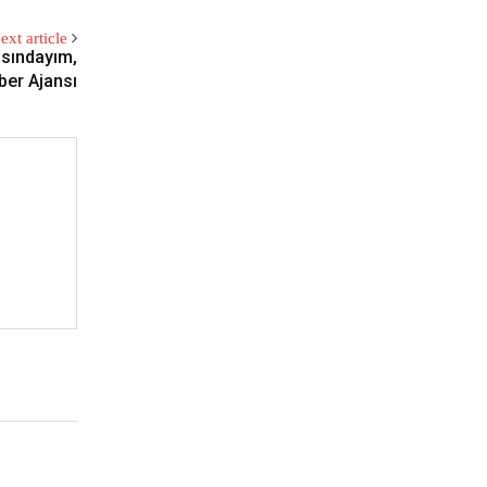
ext article
ısındayım,
ber Ajansı