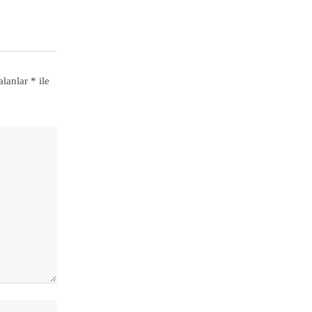
alanlar
*
ile