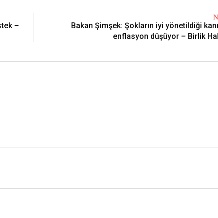
N
stek –
Bakan Şimşek: Şokların iyi yönetildiği kan
enflasyon düşüyor – Birlik Ha