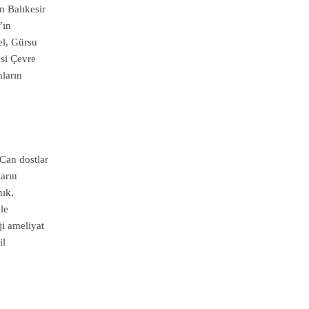
n Balıkesir
’ın
el, Gürsu
esi Çevre
ların
Can dostlar
arın
nık,
le
ji ameliyat
il