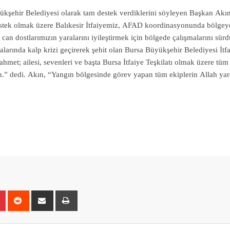
ükşehir Belediyesi olarak tam destek verdiklerini söyleyen Başkan Akın
stek olmak üzere Balıkesir İtfaiyemiz, AFAD koordinasyonunda bölgeye
 dostlarımızın yaralarını iyileştirmek için bölgede çalışmalarını sürd
arında kalp krizi geçirerek şehit olan Bursa Büyükşehir Belediyesi İtf
hmet; ailesi, sevenleri ve başta Bursa İtfaiye Teşkilatı olmak üzere tüm 
sun.” dedi. Akın, “Yangın bölgesinde görev yapan tüm ekiplerin Allah yar
r
Pinterest
Reddit
Share
Print
via
Email