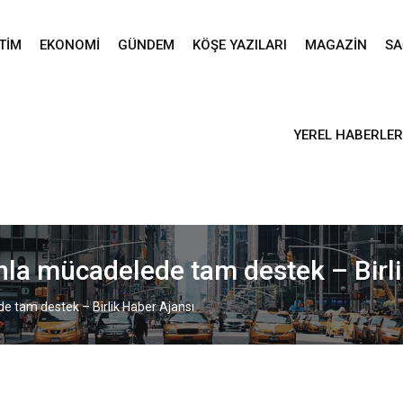
TIM
EKONOMI
GÜNDEM
KÖŞE YAZILARI
MAGAZIN
SA
YEREL HABERLER
ınla mücadelede tam destek – Birl
e tam destek – Birlik Haber Ajansı