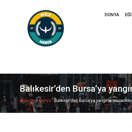
Skip
to
DÜNYA
EĞI
content
Balıkesir’den Bursa’ya yang
-
-
Home
Dünya
Balıkesir’den Bursa’ya yangınla mücadeled