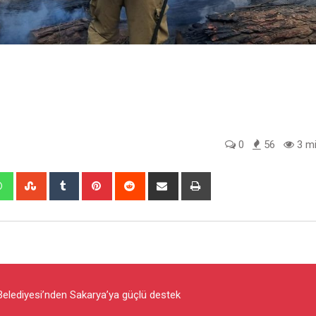
0
56
3 mi
edIn
Whatsapp
StumbleUpon
Tumblr
Pinterest
Reddit
Share
Print
via
Email
Belediyesi’nden Sakarya’ya güçlü destek