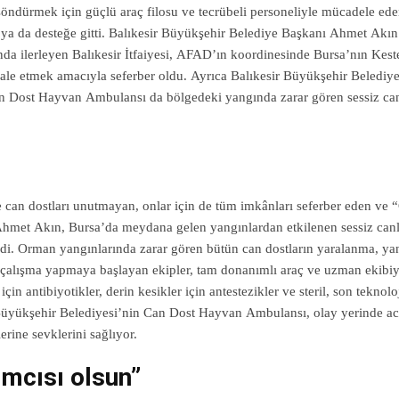
öndürmek için güçlü araç filosu ve tecrübeli personeliyle mücadele ede
’ya da desteğe gitti. Balıkesir Büyükşehir Belediye Başkanı Ahmet Akın
nda ilerleyen Balıkesir İtfaiyesi, AFAD’ın koordinesinde Bursa’nın Kest
hale etmek amacıyla seferber oldu. Ayrıca Balıkesir Büyükşehir Belediy
n Dost Hayvan Ambulansı da bölgedeki yangında zarar gören sessiz can
 can dostları unutmayan, onlar için de tüm imkânları seferber eden ve “
Ahmet Akın, Bursa’da meydana gelen yangınlardan etkilenen sessiz canl
i. Orman yangınlarında zarar gören bütün can dostların yaralanma, ya
 çalışma yapmaya başlayan ekipler, tam donanımlı araç ve uzman ekibiy
için antibiyotikler, derin kesikler için antestezikler ve steril, son teknolo
 Büyükşehir Belediyesi’nin Can Dost Hayvan Ambulansı, olay yerinde ac
rine sevklerini sağlıyor.
ımcısı olsun”