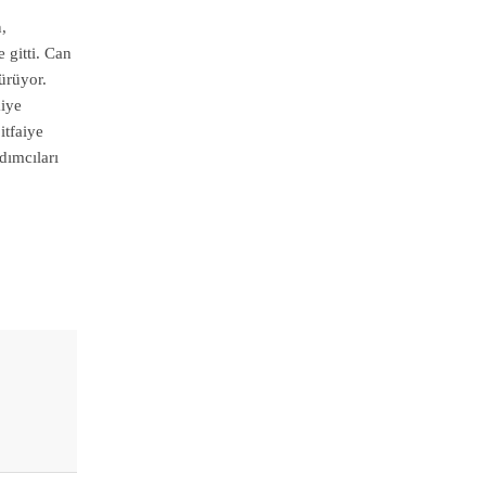
,
 gitti. Can
ürüyor.
aiye
itfaiye
dımcıları