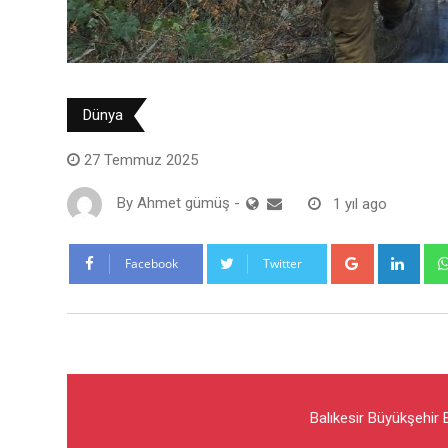
Dünya
27 Temmuz 2025
By
Ahmet gümüş
-
1 yıl ago
Google+
Link
Facebook
Twitter
Balıkesir Büyükşehir 