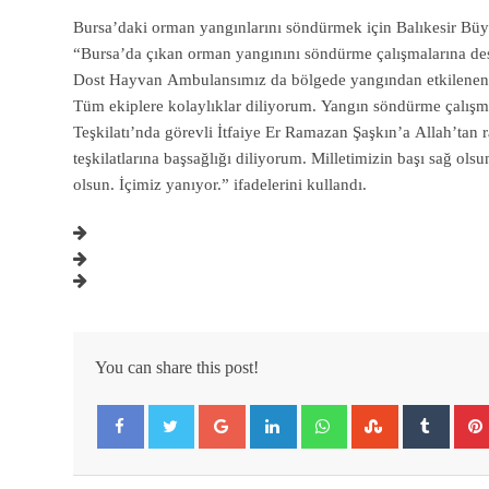
Bursa’daki orman yangınlarını söndürmek için Balıkesir Büy
“Bursa’da çıkan orman yangınını söndürme çalışmalarına de
Dost Hayvan Ambulansımız da bölgede yangından etkilenen can
Tüm ekiplere kolaylıklar diliyorum. Yangın söndürme çalışmal
Teşkilatı’nda görevli İtfaiye Er Ramazan Şaşkın’a Allah’tan ra
teşkilatlarına başsağlığı diliyorum. Milletimizin başı sağ ol
olsun. İçimiz yanıyor.” ifadelerini kullandı.
You can share this post!
Google+
LinkedIn
Whatsapp
StumbleUpon
Tumbl
Facebook
Twitter