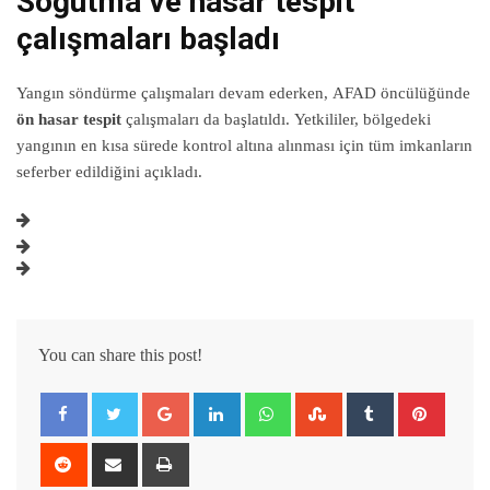
Soğutma ve hasar tespit
çalışmaları başladı
Yangın söndürme çalışmaları devam ederken, AFAD öncülüğünde
ön hasar tespit
çalışmaları da başlatıldı. Yetkililer, bölgedeki
yangının en kısa sürede kontrol altına alınması için tüm imkanların
seferber edildiğini açıkladı.
You can share this post!
Google+
LinkedIn
Whatsapp
StumbleUpon
Tumblr
Pintere
Reddit
Share
Print
via
Email