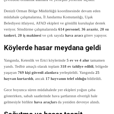
Denizli Orman Bölge Müdürlüğü koordinesinde devam eden
müdahale çalışmalarına, İl Jandarma Komutanlığı, Uşak
Belediyesi itfaiyesi, AFAD ekipleri ve gönüllü kuruluşlar destek
veriyor. Söndürme çalışmalarında
614 personel
,
36 arazöz
,
20 su
tankeri
,
20 iş makinesi
ve çok sayıda
hava aracı
görev yapıyor.
Köylerde hasar meydana geldi
Yangında, Ketenlik ve Erici köylerinde
5 ev ve 4 ahır
tamamen
yandı. Tedbir amaçlı olarak toplam
318 ev tahliye edildi
, bölgede
yaşayan
769 kişi güvenli alanlara
yerleştirildi. Yangında
25
hayvan kurtarıldı
, ancak
17 hayvanın telef olduğu
bildirildi.
Gece boyunca süren müdahalede yer ekipleri yoğun çaba
gösterirken, sabah saatlerinde hava şartlarının elverişli hale
gelmesiyle birlikte
hava araçları
da yeniden devreye alındı.