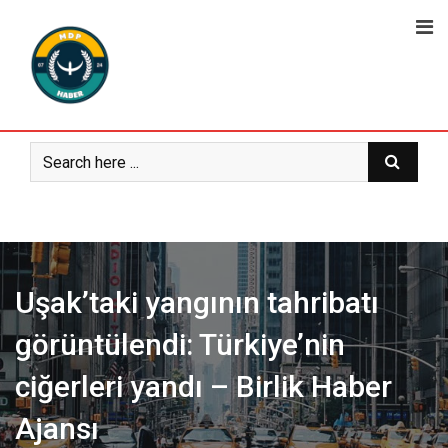
Skip
to
content
Uşak’taki yangının tahribatı
görüntülendi: Türkiye’nin
ciğerleri yandı – Birlik Haber
Ajansı