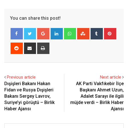
You can share this post!
Google+
LinkedIn
Whatsapp
StumbleUpon
Tumblr
Pinter
Reddit
Share
Print
via
Email
Previous article
Next article
Dışişleri Bakanı Hakan
AK Parti Vakfıkebir İlçe
Fidan ve Rusya Dışişleri
Başkanı Ahmet Uzun,
Bakanı Sergey Lavrov,
Adalet Sarayı ile ilgili
Suriye’yi görüştü – Birlik
müjde verdi – Birlik Haber
Haber Ajansı
Ajansı