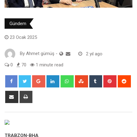
Gündem
23 Ocak 2025
By
Ahmet gümüş
-
2 yıl ago
0
70
1 minute read
Google+
LinkedIn
Whatsapp
StumbleUpon
Tumblr
Pinterest
Red
Share
Print
via
Email
TRABZON-BHA