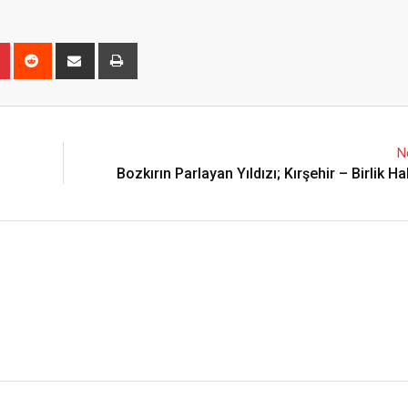
n
r
Pinterest
Reddit
Share
Print
via
Email
N
Bozkırın Parlayan Yıldızı; Kırşehir – Birlik H