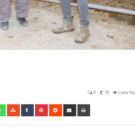
0
70
Less tha
edIn
Whatsapp
StumbleUpon
Tumblr
Pinterest
Reddit
Share
Print
via
Email