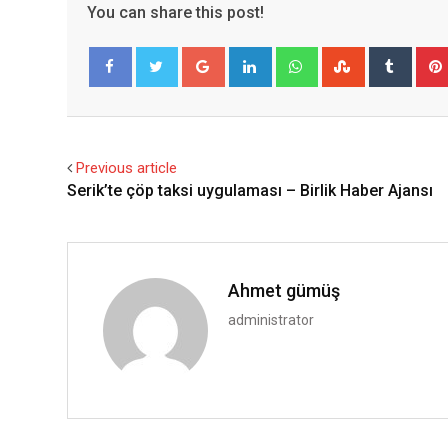
You can share this post!
Google+
LinkedIn
Whatsapp
StumbleUpo
Tumbl
Facebook
Twitter
Previous article
Serik’te çöp taksi uygulaması – Birlik Haber Ajansı
Ahmet gümüş
administrator