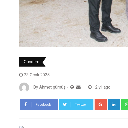
Gündem
23 Ocak 2025
By
Ahmet gümüş
-
2 yıl ago
Google+
Link
Facebook
Twitter