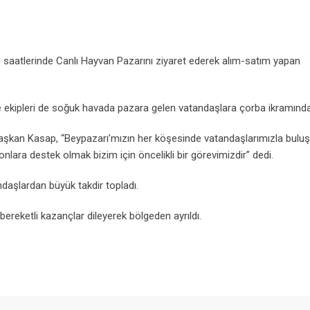
 saatlerinde Canlı Hayvan Pazarını ziyaret ederek alım-satım yapan
diye ekipleri de soğuk havada pazara gelen vatandaşlara çorba ikramınd
n Başkan Kasap, “Beypazarı’mızın her köşesinde vatandaşlarımızla bul
nlara destek olmak bizim için öncelikli bir görevimizdir” dedi.
andaşlardan büyük takdir topladı.
ereketli kazançlar dileyerek bölgeden ayrıldı.