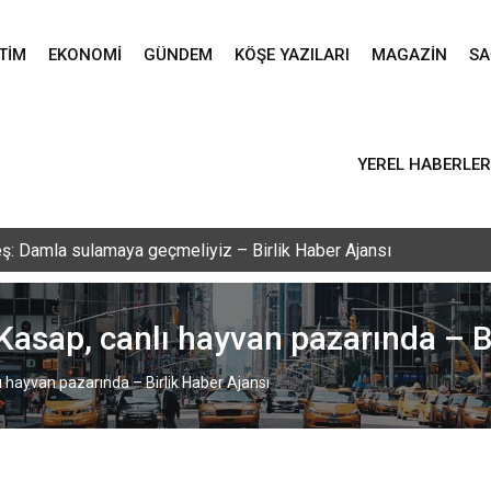
TIM
EKONOMI
GÜNDEM
KÖŞE YAZILARI
MAGAZIN
SA
YEREL HABERLER
vlid-i Nebi programı düzenlendi – Birlik Haber Ajansı
asap, canlı hayvan pazarında – Bi
 hayvan pazarında – Birlik Haber Ajansı