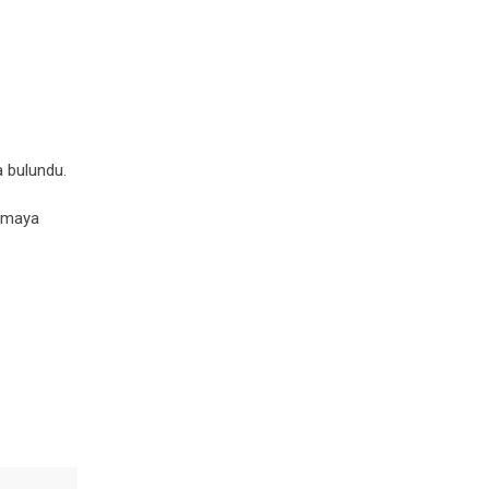
a bulundu.
uşmaya