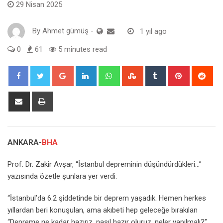
29 Nisan 2025
By
Ahmet gümüş
-
1 yıl ago
0
61
5 minutes read
Google+
LinkedIn
Whatsapp
StumbleUpon
Tumblr
Pinterest
Red
Share
Print
via
Email
ANKARA-
BHA
Prof. Dr. Zakir Avşar, “İstanbul depreminin düşündürdükleri…”
yazısında özetle şunlara yer verdi:
“İstanbul’da 6.2 şiddetinde bir deprem yaşadık. Hemen herkes
yıllardan beri konuşulan, ama akıbeti hep geleceğe bırakılan
“Depreme ne kadar hazırız, nasıl hazır oluruz, neler yapılmalı?”