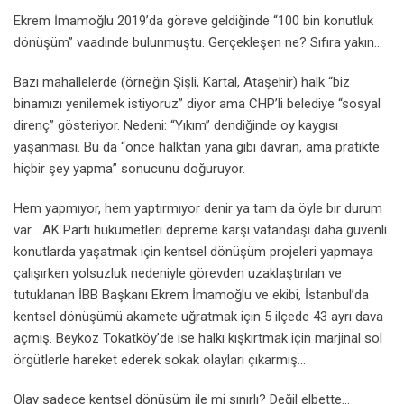
Ekrem İmamoğlu 2019’da göreve geldiğinde “100 bin konutluk
dönüşüm” vaadinde bulunmuştu. Gerçekleşen ne? Sıfıra yakın…
Bazı mahallelerde (örneğin Şişli, Kartal, Ataşehir) halk “biz
binamızı yenilemek istiyoruz” diyor ama CHP’li belediye “sosyal
direnç” gösteriyor. Nedeni: “Yıkım” dendiğinde oy kaygısı
yaşanması. Bu da “önce halktan yana gibi davran, ama pratikte
hiçbir şey yapma” sonucunu doğuruyor.
Hem yapmıyor, hem yaptırmıyor denir ya tam da öyle bir durum
var… AK Parti hükümetleri depreme karşı vatandaşı daha güvenli
konutlarda yaşatmak için kentsel dönüşüm projeleri yapmaya
çalışırken yolsuzluk nedeniyle görevden uzaklaştırılan ve
tutuklanan İBB Başkanı Ekrem İmamoğlu ve ekibi, İstanbul’da
kentsel dönüşümü akamete uğratmak için 5 ilçede 43 ayrı dava
açmış. Beykoz Tokatköy’de ise halkı kışkırtmak için marjinal sol
örgütlerle hareket ederek sokak olayları çıkarmış…
Olay sadece kentsel dönüşüm ile mi sınırlı? Değil elbette…