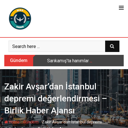
Skip
to
content
Gündem
Sarıkamış’ta hanımlara yönelik Mevlid-i 
Zakir Avşar’dan İstanbul
depremi değerlendirmesi –
Birlik Haber Ajansı
-
-
Home
Gündem
Zakir Avşar’dan İstanbul depremi