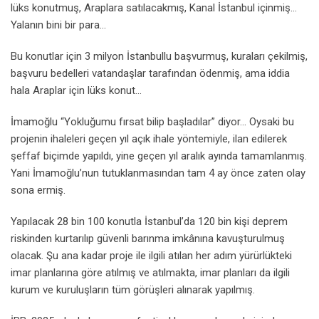
lüks konutmuş, Araplara satılacakmış, Kanal İstanbul içinmiş…
Yalanın bini bir para…
Bu konutlar için 3 milyon İstanbullu başvurmuş, kuraları çekilmiş,
başvuru bedelleri vatandaşlar tarafından ödenmiş, ama iddia
hala Araplar için lüks konut…
İmamoğlu “Yokluğumu fırsat bilip başladılar” diyor… Oysaki bu
projenin ihaleleri geçen yıl açık ihale yöntemiyle, ilan edilerek
şeffaf biçimde yapıldı, yine geçen yıl aralık ayında tamamlanmış.
Yani İmamoğlu’nun tutuklanmasından tam 4 ay önce zaten olay
sona ermiş.
Yapılacak 28 bin 100 konutla İstanbul’da 120 bin kişi deprem
riskinden kurtarılıp güvenli barınma imkânına kavuşturulmuş
olacak. Şu ana kadar proje ile ilgili atılan her adım yürürlükteki
imar planlarına göre atılmış ve atılmakta, imar planları da ilgili
kurum ve kuruluşların tüm görüşleri alınarak yapılmış.