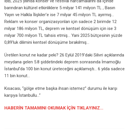
İBB, 2025 yılında konser ve festival harcamalarını da içinde
barındıran kültürel etkinliklere 5 milyar 141 milyon TL , Basın
Yayın ve Halkla İlişkiler’e ise 7 milyar 45 milyon TL ayırmış…
Reklam ve konser organizasyonları için sadece 2 birimde 12
milyar 186 milyon TL, deprem ve kentsel dönüşüm için ise 3
milyar 700 milyon TL tahsis etmiş… Yani 2025 bütçesinin yüzde
0,89’luk dilimini kentsel dönüşüme bırakılmış…
Üretilen konut ne kadar peki? 26 Eylül 2019’daki Silivri açıklarında
meydana gelen 5.8 şiddetindeki deprem sonrasında İmamoğlu
İstanbul’da 100 bin konut üreteceğini açıklamıştı… 6 yılda sadece
11 bin konut…
Kısacası, “gölge etme başka ihsan istemez” durumu ile karşı
karşıya İstanbullu…”
HABERİN TAMAMINI OKUMAK İÇİN TIKLAYINIZ…