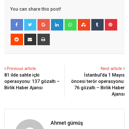
You can share this post!
Google+
LinkedIn
Whatsapp
StumbleUpon
Tumblr
Pinter
Reddit
Share
Print
via
Email
Previous article
Next article
81 ilde sahte içki
İstanbul’da 1 Mayıs
operasyonu: 137 gözaltı –
öncesi terör operasyonu:
Birlik Haber Ajansı
76 gözaltı – Birlik Haber
Ajansı
Ahmet gümüş