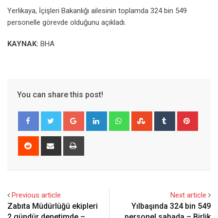
Yerlikaya, İçişleri Bakanlığı ailesinin toplamda 324 bin 549
personelle görevde olduğunu açıkladı.
KAYNAK:
BHA
You can share this post!
Google+
LinkedIn
Whatsapp
StumbleUpon
Tumblr
Pinter
Reddit
Share
Print
via
Email
Previous article
Next article
Zabıta Müdürlüğü ekipleri
Yılbaşında 324 bin 549
2 gündür denetimde –
personel sahada – Birlik