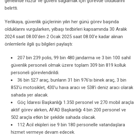
genelinde huzur ve güveni sağlamak için görevde olduklarını
belirtti.
Yerlikaya, güvenlik güçlerinin yılın her günü görev başında
olduklarını vurgularken, yılbaşı tedbirleri kapsamında 30 Aralık
2024 saat 08.00’den 2 Ocak 2025 saat 08.00’e kadar alınan
önlemlerle ilgili şu bilgileri paylaştı:
207 bin 239 polis, 99 bin 480 jandarma ve 3 bin 100 sahil
güvenlik personeli olmak üzere toplam 309 bin 819 kolluk
personeli görevlendirildi.
36 bin 527 araç, bunların 31 bin 976’sı binek araç, 3 bin
853’ü motosiklet, 430’u hava aracı ve 538’i deniz aracı olarak
sahada yer alacak.
Göç İdaresi Başkanlığı 1.350 personel ve 270 mobil araçla
aktif görev alırken, AFAD Başkanlığı 4 bin 200 personel ve
502 araçla etkin bir şekilde sahada olacak.
112 Acil ekipleri ise 9 bin 180 personelle vatandaşlara
hizmet vermeye devam edecek.