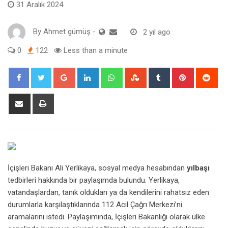
31 Aralık 2024
By
Ahmet gümüş
-
2 yıl ago
0
122
Less than a minute
Google+
LinkedIn
Whatsapp
StumbleUpon
Tumblr
Pinterest
Red
Share
Print
via
Email
İçişleri Bakanı Ali Yerlikaya, sosyal medya hesabından
yılbaşı
tedbirleri hakkında bir paylaşımda bulundu. Yerlikaya,
vatandaşlardan, tanık oldukları ya da kendilerini rahatsız eden
durumlarla karşılaştıklarında 112 Acil Çağrı Merkezi’ni
aramalarını istedi. Paylaşımında, İçişleri Bakanlığı olarak ülke