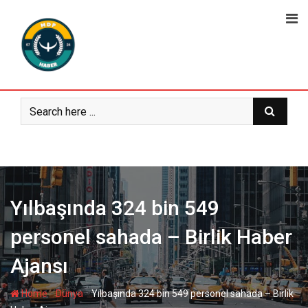
Skip
to
content
Yılbaşında 324 bin 549
personel sahada – Birlik Haber
Ajansı
-
-
Home
Dünya
Yılbaşında 324 bin 549 personel sahada – Birlik