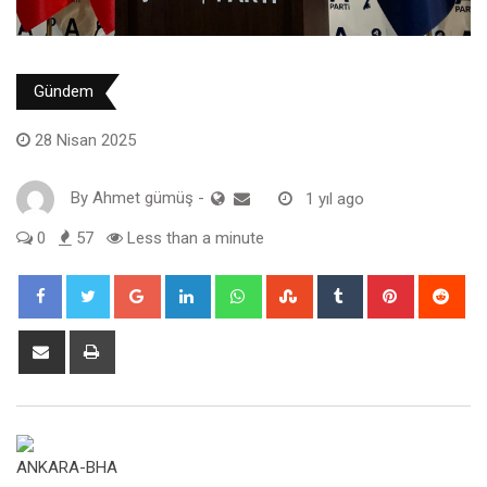
Gündem
28 Nisan 2025
By
Ahmet gümüş
-
1 yıl ago
0
57
Less than a minute
Google+
LinkedIn
Whatsapp
StumbleUpon
Tumblr
Pinterest
Red
Share
Print
via
Email
ANKARA-BHA