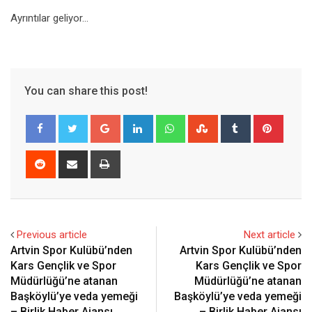
Ayrıntılar geliyor…
You can share this post!
Google+
LinkedIn
Whatsapp
StumbleUpon
Tumblr
Pinter
Reddit
Share
Print
via
Email
Previous article
Next article
Artvin Spor Kulübü’nden
Artvin Spor Kulübü’nden
Kars Gençlik ve Spor
Kars Gençlik ve Spor
Müdürlüğü’ne atanan
Müdürlüğü’ne atanan
Başköylü’ye veda yemeği
Başköylü’ye veda yemeği
– Birlik Haber Ajansı
– Birlik Haber Ajansı