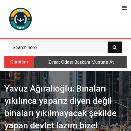
Skip
to
content
Gündem
Ziraat Odası Başkanı Mustafa Ateş: Daml
Yavuz Ağıralioğlu: Binaları
yıkılınca yaparız diyen değil
binaları yıkılmayacak şekilde
yapan devlet lazım bize!