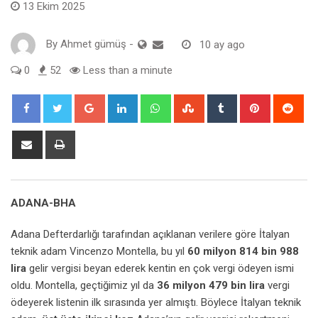
13 Ekim 2025
By
Ahmet gümüş
-
10 ay ago
0
52
Less than a minute
Google+
LinkedIn
Whatsapp
StumbleUpon
Tumblr
Pinterest
Red
Share
Print
via
Email
ADANA-BHA
Adana Defterdarlığı tarafından açıklanan verilere göre İtalyan
teknik adam Vincenzo Montella, bu yıl
60 milyon 814 bin 988
lira
gelir vergisi beyan ederek kentin en çok vergi ödeyen ismi
oldu. Montella, geçtiğimiz yıl da
36 milyon 479 bin lira
vergi
ödeyerek listenin ilk sırasında yer almıştı. Böylece İtalyan teknik