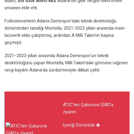
adam,
üst üste ikinci kez
Adana’nın gelir vergisi rekortmeni
unvanını elde etti.
Futbolseverlerin Adana Demirspor’daki teknik direktörlüğü
döneminden tanıdığı Montella, 2021-2023 yılları arasında mavi-
lacivertli ekibi çalıştırmış, ardından A Milli Takım’ın başına
geçmişti.
2021–2023 yılları arasında Adana Demirspor’un teknik
direktörlüğünü yapan Montella, Milli Takım’daki görevine rağmen
vergi kaydını Adana’da sürdürmesiyle dikkat çekti.
ATIC’ten Çukurova GİAD’a
ziyaret
İçeriği Görüntüle