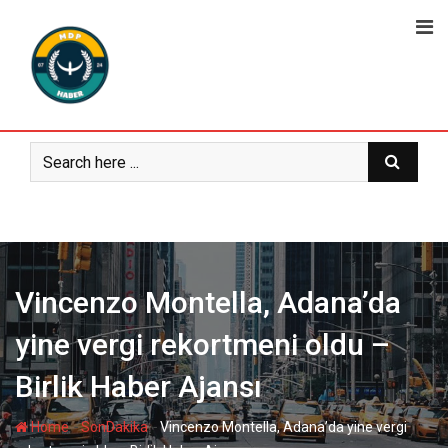
Skip
to
content
Vincenzo Montella, Adana’da
yine vergi rekortmeni oldu –
Birlik Haber Ajansı
-
-
Home
SonDakika
Vincenzo Montella, Adana’da yine vergi