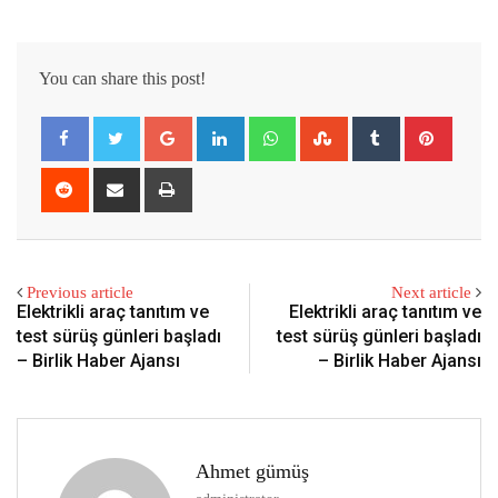
You can share this post!
Google+
LinkedIn
Whatsapp
StumbleUpon
Tumblr
Pintere
Reddit
Share
Print
via
Email
Previous article
Next article
Elektrikli araç tanıtım ve
Elektrikli araç tanıtım ve
test sürüş günleri başladı
test sürüş günleri başladı
– Birlik Haber Ajansı
– Birlik Haber Ajansı
Ahmet gümüş