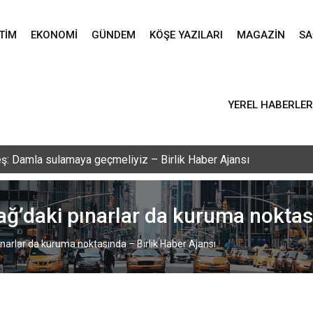
TIM
EKONOMI
GÜNDEM
KÖŞE YAZILARI
MAGAZIN
SA
YEREL HABERLER
vlid-i Nebi programı düzenlendi – Birlik Haber Ajansı
ğ’daki pınarlar da kuruma noktası
narlar da kuruma noktasında – Birlik Haber Ajansı