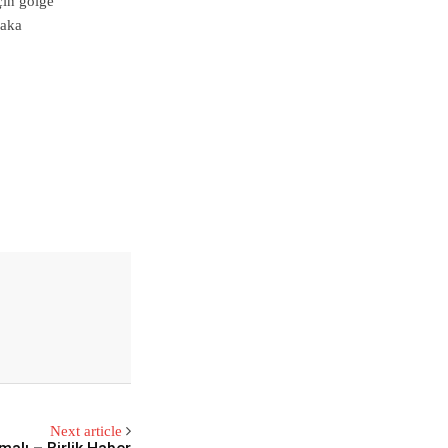
çin gölge
laka
Next article