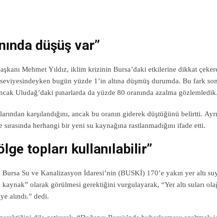
nında düşüş var”
nı Mehmet Yıldız, iklim krizinin Bursa’daki etkilerine dikkat çeker
4 seviyesindeyken bugün yüzde 1’in altına düşmüş durumda. Bu fark son
. Ancak Uludağ’daki pınarlarda da yüzde 80 oranında azalma gözlemledik.
larından karşılandığını, ancak bu oranın giderek düştüğünü belirtti. Ayr
 sırasında herhangi bir yeni su kaynağına rastlanmadığını ifade etti.
ge topları kullanılabilir”
e Bursa Su ve Kanalizasyon İdaresi’nin (BUSKİ) 170’e yakın yer altı su
jik kaynak” olarak görülmesi gerektiğini vurgulayarak, “Yer altı suları ol
ye alındı.” dedi.