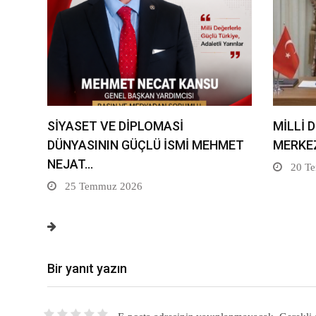
SİYASET VE DİPLOMASİ
MİLLİ D
DÜNYASININ GÜÇLÜ İSMİ MEHMET
MERKE
NEJAT…
20 T
25 Temmuz 2026
Bir yanıt yazın