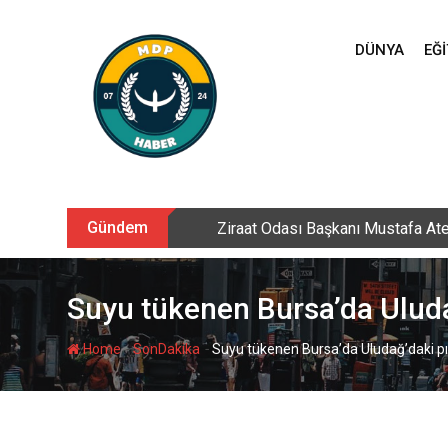
Skip
to
DÜNYA
EĞI
content
Gündem
Sarıkamış’ta hanımlara yönelik Me
Suyu tükenen Bursa’da Uluda
-
-
Home
SonDakika
Suyu tükenen Bursa’da Uludağ’daki pı