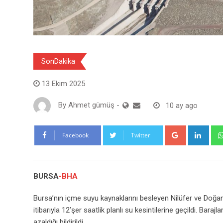
SonDakika
13 Ekim 2025
By
Ahmet gümüş
-
10 ay ago
Google+
Link
Facebook
Twitter
BURSA
-BHA
Bursa’nın içme suyu kaynaklarını besleyen Nilüfer ve Doğanc
itibarıyla 12’şer saatlik planlı su kesintilerine geçildi. Bara
azaldığı bildirildi.