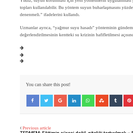
Yıldız, suyun korunması için yeni yöntemlerin uygulanması g
topları kullanılabilir. Bu yöntem suyun buharlaşmasını yüzd
denenmeli.” ifadelerini kullandı.
Uzmanlar ayrıca, “yağmur suyu hasadı” yönteminin gündeme 
değerlendirilmesinin kentteki su krizinin hafifletilmesi açıs
You can share this post!
Google+
LinkedIn
Whatsapp
StumbleUpon
Tumbl
Facebook
Twitter
Previous article