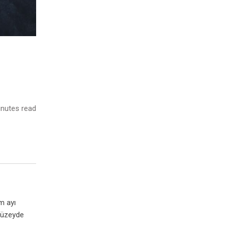
nutes read
m ayı
 düzeyde