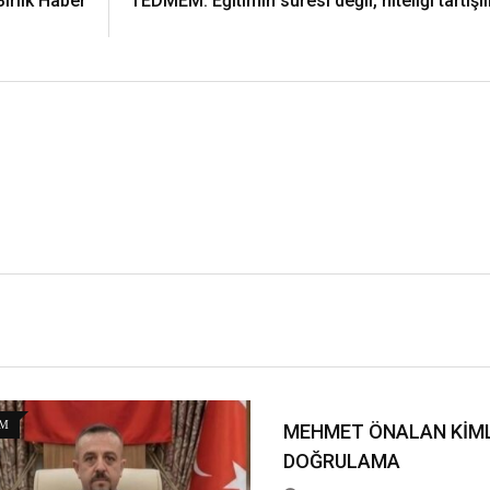
Birlik Haber
TEDMEM: Eğitimin süresi değil, niteliği tartışı
M
MEHMET ÖNALAN KİML
DOĞRULAMA