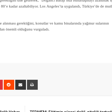
erektiğini dile getirerek, “Doğancı Barajı’nda buharlaşmayı azaltmak i
e 80’e kadar azaltabiliyor. Los Angeles’ta uygulandı, Türkiye’de de mut
alınması gerektiğini, konutlar ve kamu binalarında yağmur sularının
ından önemli olduğunu vurguladı.
r
Pinterest
Reddit
Share
Print
via
Email