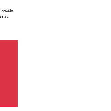
k gezide,
ise su