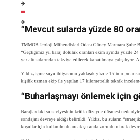
“Mevcut sularda yüzde 80 ora
TMMOB Jeoloji Mühendisleri Odası Güney Marmara Şube Başka
“Geçtiğimiz yıl baraj doluluk oranları ekim ayında yüzde 2
yer altı sularından takviye edilerek kapatılmaya çalışılıyor
Yıldız, içme suyu ihtiyacının yaklaşık yüzde 15’inin pınar su
kişilik uzman ekip ile yapılan 17 kilometrelik teknik inceleme
“Buharlaşmayı önlemek için göl
Barajlardaki su seviyesinin kritik düzeyde düşmesi nedeniyl
sondajını devreye aldığı belirtildi. Yıldız, bu suların “strate
koşullar için kullanılmalı ancak şu anda zorunlu olarak devre