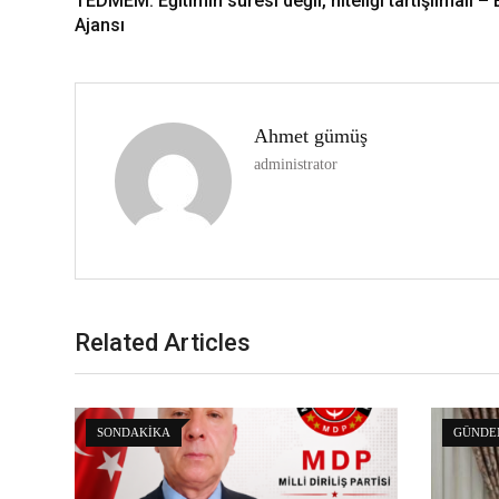
TEDMEM: Eğitimin süresi değil, niteliği tartışılmalı – 
Ajansı
Ahmet gümüş
administrator
Related Articles
SONDAKIKA
GÜNDE