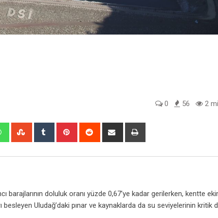
0
56
2 mi
edIn
Whatsapp
StumbleUpon
Tumblr
Pinterest
Reddit
Share
Print
via
Email
ı barajlarının doluluk oranı yüzde 0,67’ye kadar gerilerken, kentte eki
jları besleyen Uludağ’daki pınar ve kaynaklarda da su seviyelerinin kritik