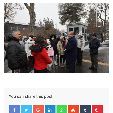
You can share this post!
Google+
LinkedIn
Whatsapp
StumbleUpon
Tumblr
Pinter