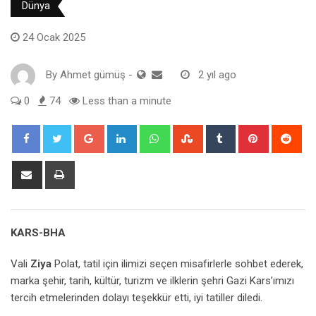
Dünya
24 Ocak 2025
By
Ahmet gümüş
-
2 yıl ago
0
74
Less than a minute
Google+
LinkedIn
Whatsapp
StumbleUpon
Tumblr
Pinterest
Red
Share
Print
via
Email
KARS-BHA
Vali
Ziya
Polat, tatil için ilimizi seçen misafirlerle sohbet ederek,
marka şehir, tarih, kültür, turizm ve ilklerin şehri Gazi Kars’ımızı
tercih etmelerinden dolayı teşekkür etti, iyi tatiller diledi.