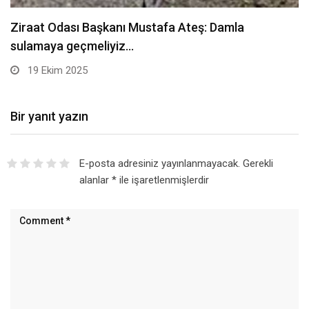
Sarıkamış’ta hanımlara yönelik Mevlid-i Nebi
programı düzenlendi –…
19 Ekim 2025
Bir yanıt yazın
E-posta adresiniz yayınlanmayacak.
Gerekli
alanlar
*
ile işaretlenmişlerdir