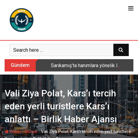
Skip
to
content
Gündem
Sarıkamış’ta hanımlara yönelik Mevlid-i 
Vali Ziya Polat, Kars’ı tercih
eden yerli turistlere Kars’ı
anlattı – Birlik Haber Ajansı
-
-
Home
Dünya
Vali Ziya Polat, Kars’ı tercih eden yerli turistlere