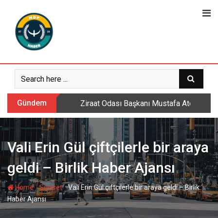
Skip
to
content
Gündem
Sarıkamış’ta hanımlara yönelik Mevlid-i 
Vali Erin Gül çiftçilerle bir araya
geldi – Birlik Haber Ajansı
-
-
Home
Siyaset
Vali Erin Gül çiftçilerle bir araya geldi – Birlik
Haber Ajansı