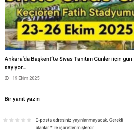
CHP Kocaeli Kongresi’nde basına saldırı gerginliği –
Birlik…
19 Ekim 2025
Bir yanıt yazın
E-posta adresiniz yayınlanmayacak.
Gerekli
alanlar
*
ile işaretlenmişlerdir