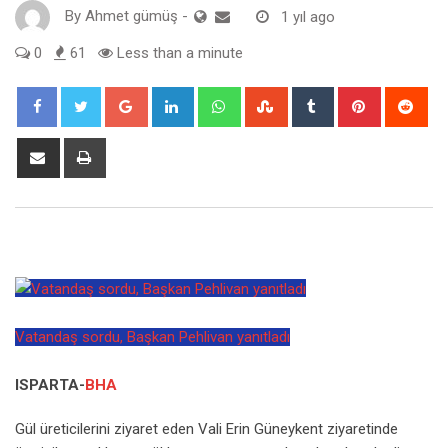
By
Ahmet gümüş
-
1 yıl ago
0
61
Less than a minute
Google+
LinkedIn
Whatsapp
StumbleUpon
Tumblr
Pinterest
Red
Share
Print
via
Email
Vatandaş sordu, Başkan Pehlivan yanıtladı
ISPARTA-
BHA
Gül üreticilerini ziyaret eden Vali Erin Güneykent ziyaretinde