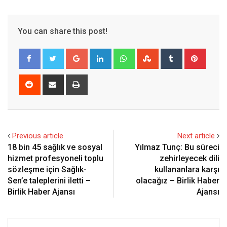
You can share this post!
Google+
LinkedIn
Whatsapp
StumbleUpon
Tumblr
Pinter
Reddit
Share
Print
via
Email
Previous article
Next article
18 bin 45 sağlık ve sosyal
Yılmaz Tunç: Bu süreci
hizmet profesyoneli toplu
zehirleyecek dili
sözleşme için Sağlık-
kullananlara karşı
Sen’e taleplerini iletti –
olacağız – Birlik Haber
Birlik Haber Ajansı
Ajansı