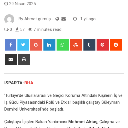
29 Nisan 2025
By
Ahmet gümüş
-
1 yıl ago
0
57
7 minutes read
Google+
LinkedIn
Whatsapp
StumbleUpon
Tumblr
Pinterest
Red
Share
Print
via
Email
ISPARTA-
BHA
‘Türkiye’de Uluslararası ve Geçici Koruma Altındaki Kişilerin İş ve
İş Gücü Piyasasındaki Rolü ve Etkisi’ başlıklı çalıştay Süleyman
Demirel Üniversitesi’nde başladı.
Çalıştaya İçişleri Bakan Yardımcısı
Mehmet Aktaş
, Çalışma ve