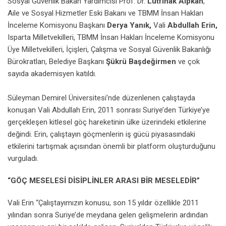
Sosyal Güvenlik Bakan Yardımcısı Prof. Dr.
Lutfihak Alpkan
,
Aile ve Sosyal Hizmetler Eski Bakanı ve TBMM İnsan Hakları
İnceleme Komisyonu Başkanı
Derya Yanık,
Vali
Abdullah Erin,
Isparta Milletvekilleri, TBMM İnsan Hakları İnceleme Komisyonu
Üye Milletvekilleri, İçişleri, Çalışma ve Sosyal Güvenlik Bakanlığı
Bürokratları, Belediye Başkanı
Şükrü Başdeğirmen
ve çok
sayıda akademisyen katıldı.
Süleyman Demirel Üniversitesi’nde düzenlenen çalıştayda
konuşan Vali Abdullah Erin, 2011 sonrası Suriye’den Türkiye’ye
gerçekleşen kitlesel göç hareketinin ülke üzerindeki etkilerine
değindi. Erin, çalıştayın göçmenlerin iş gücü piyasasındaki
etkilerini tartışmak açısından önemli bir platform oluşturduğunu
vurguladı.
“GÖÇ MESELESİ DİSİPLİNLER ARASI BİR MESELEDİR”
Vali Erin “Çalıştayımızın konusu, son 15 yıldır özellikle 2011
yılından sonra Suriye’de meydana gelen gelişmelerin ardından