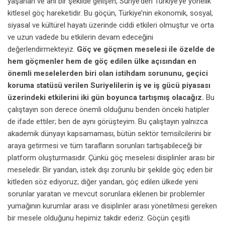
yaşanan ve ani bir şekilde gelişen, Suriye’den Türkiye’ye yönelik
kitlesel göç hareketidir. Bu göçün, Türkiye’nin ekonomik, sosyal,
siyasal ve kültürel hayatı üzerinde ciddi etkileri olmuştur ve orta
ve uzun vadede bu etkilerin devam edeceğini
değerlendirmekteyiz.
Göç ve göçmen meselesi ile özelde de
hem göçmenler hem de göç edilen ülke açısından en
önemli meselelerden biri olan istihdam sorununu, geçici
koruma statüsü verilen Suriyelilerin iş ve iş gücü piyasası
üzerindeki etkilerini iki gün boyunca tartışmış olacağız.
Bu
çalıştayın son derece önemli olduğunu benden önceki hatipler
de ifade ettiler; ben de aynı görüşteyim. Bu çalıştayın yalnızca
akademik dünyayı kapsamaması, bütün sektör temsilcilerini bir
araya getirmesi ve tüm tarafların sorunları tartışabileceği bir
platform oluşturmasıdır. Çünkü göç meselesi disiplinler arası bir
meseledir. Bir yandan, istek dışı zorunlu bir şekilde göç eden bir
kitleden söz ediyoruz; diğer yandan, göç edilen ülkede yeni
sorunlar yaratan ve mevcut sorunlara eklenen bir problemler
yumağının kurumlar arası ve disiplinler arası yönetilmesi gereken
bir mesele olduğunu hepimiz takdir ederiz. Göçün çeşitli