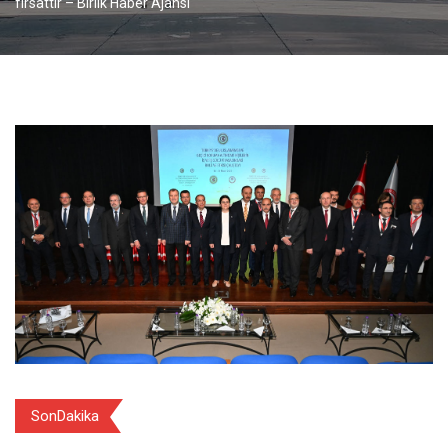
fırsattır – Birlik Haber Ajansı
SonDakika