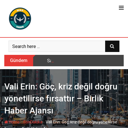
Skip
to
content
Gündem
Sarıkamış’ta hanımlara yönelik Mevlid-i 
Vali Erin: Göç, kriz değil doğru
yönetilirse fırsattır – Birlik
Haber Ajansı
-
-
Home
SonDakika
Vali Erin: Göç, kriz değil doğru yönetilirse