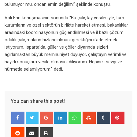
bulunuyor mu, ondan emin değilim.” şeklinde konuştu.
Vali Erin konuşmasının sonunda “Bu çalıştay vesilesiyle, tüm
kurumların ve özel sektörün birlikte hareket etmesi, bakanlıklar
arasındaki koordinasyonun güçlendirilmesi ve il bazlı çözüm
odaklı çalışmaların hızlandırılması gerektiğini ifade etmek
istiyorum. Isparta’da, güller ve göller diyarında sizleri
ağırlamaktan büyük memnuniyet duyuyor, çalıştayın verimli ve
hayırlı sonuçlara vesile olmasını diliyorum. Hepinizi sevgi ve
hürmetle selamlıyorum.” dedi.
You can share this post!
Google+
LinkedIn
Whatsapp
StumbleUpon
Tumblr
Pinter
Reddit
Share
Print