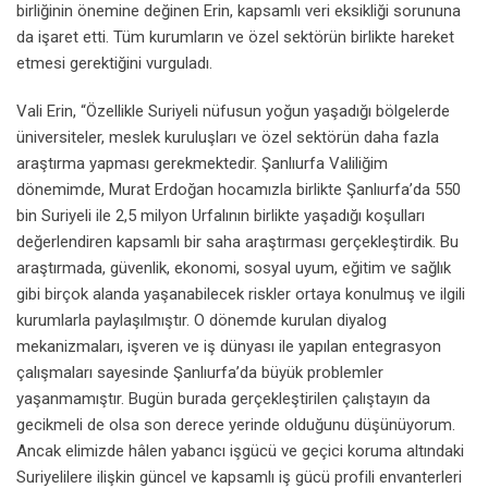
birliğinin önemine değinen Erin, kapsamlı veri eksikliği sorununa
da işaret etti. Tüm kurumların ve özel sektörün birlikte hareket
etmesi gerektiğini vurguladı.
Vali Erin, “Özellikle Suriyeli nüfusun yoğun yaşadığı bölgelerde
üniversiteler, meslek kuruluşları ve özel sektörün daha fazla
araştırma yapması gerekmektedir. Şanlıurfa Valiliğim
dönemimde, Murat Erdoğan hocamızla birlikte Şanlıurfa’da 550
bin Suriyeli ile 2,5 milyon Urfalının birlikte yaşadığı koşulları
değerlendiren kapsamlı bir saha araştırması gerçekleştirdik. Bu
araştırmada, güvenlik, ekonomi, sosyal uyum, eğitim ve sağlık
gibi birçok alanda yaşanabilecek riskler ortaya konulmuş ve ilgili
kurumlarla paylaşılmıştır. O dönemde kurulan diyalog
mekanizmaları, işveren ve iş dünyası ile yapılan entegrasyon
çalışmaları sayesinde Şanlıurfa’da büyük problemler
yaşanmamıştır. Bugün burada gerçekleştirilen çalıştayın da
gecikmeli de olsa son derece yerinde olduğunu düşünüyorum.
Ancak elimizde hâlen yabancı işgücü ve geçici koruma altındaki
Suriyelilere ilişkin güncel ve kapsamlı iş gücü profili envanterleri