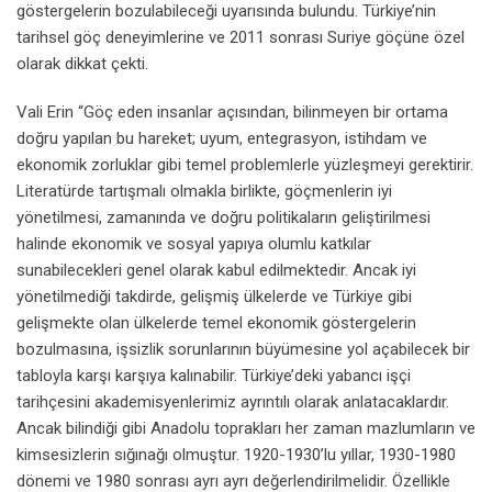
göstergelerin bozulabileceği uyarısında bulundu. Türkiye’nin
tarihsel göç deneyimlerine ve 2011 sonrası Suriye göçüne özel
olarak dikkat çekti.
Vali Erin “Göç eden insanlar açısından, bilinmeyen bir ortama
doğru yapılan bu hareket; uyum, entegrasyon, istihdam ve
ekonomik zorluklar gibi temel problemlerle yüzleşmeyi gerektirir.
Literatürde tartışmalı olmakla birlikte, göçmenlerin iyi
yönetilmesi, zamanında ve doğru politikaların geliştirilmesi
halinde ekonomik ve sosyal yapıya olumlu katkılar
sunabilecekleri genel olarak kabul edilmektedir. Ancak iyi
yönetilmediği takdirde, gelişmiş ülkelerde ve Türkiye gibi
gelişmekte olan ülkelerde temel ekonomik göstergelerin
bozulmasına, işsizlik sorunlarının büyümesine yol açabilecek bir
tabloyla karşı karşıya kalınabilir. Türkiye’deki yabancı işçi
tarihçesini akademisyenlerimiz ayrıntılı olarak anlatacaklardır.
Ancak bilindiği gibi Anadolu toprakları her zaman mazlumların ve
kimsesizlerin sığınağı olmuştur. 1920-1930’lu yıllar, 1930-1980
dönemi ve 1980 sonrası ayrı ayrı değerlendirilmelidir. Özellikle