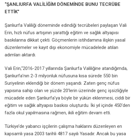
“ŞANLIURFA VALİLİĞİM DÖNEMİNDE BUNU TECRÜBE
ETTİK”
Şanlıurfa Valiliği döneminde edindiği tecrübeleri paylaşan Vali
Erin, hızlı nüfus artışının yarattığı eğitim ve sağlık altyapısı
baskılarına dikkat çekti. Göçmenlerin istihdamına ilişkin yasal
düzenlemeler ve kayıt dışı ekonomiyle mücadelede atılan
adımları aktardı.
Vali Erin,“2016-2017 yıllarında Şanlıurfa Valiliğine atandığımda,
Şanlıurfa’nın 2-3 milyonluk nüfusuna kısa sürede 550 bin
Suriyelinin eklendiği bir dönem yaşandı. Zaten genç nüfus
yapısına sahip olan ve yüzde 20’lerin üzerinde genç işsizliğiyle
mücadele eden Şanlıurfa’ya böyle bir yükün eklenmesi, ciddi bir
eğitim ve sağlık altyapısı baskısı oluşturdu. İki yıl içinde 450’den
fazla okul yapılmasına rağmen, ikili eğitim devam etti.
Türkiye’de yabancı işçilerin çalışma haklarını düzenleyen en
kapsamlı yasa 2003 tarihli 4817 sayılı Yasadır. Ancak bu yasa