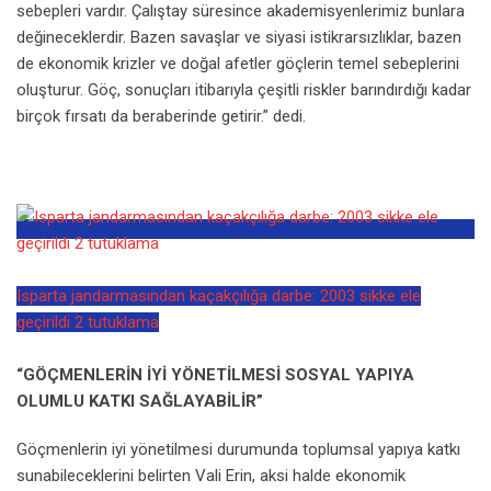
sebepleri vardır. Çalıştay süresince akademisyenlerimiz bunlara
değineceklerdir. Bazen savaşlar ve siyasi istikrarsızlıklar, bazen
de ekonomik krizler ve doğal afetler göçlerin temel sebeplerini
oluşturur. Göç, sonuçları itibarıyla çeşitli riskler barındırdığı kadar
birçok fırsatı da beraberinde getirir.” dedi.
Isparta jandarmasından kaçakçılığa darbe: 2003 sikke ele
geçirildi 2 tutuklama
“GÖÇMENLERİN İYİ YÖNETİLMESİ SOSYAL YAPIYA
OLUMLU KATKI SAĞLAYABİLİR”
Göçmenlerin iyi yönetilmesi durumunda toplumsal yapıya katkı
sunabileceklerini belirten Vali Erin, aksi halde ekonomik