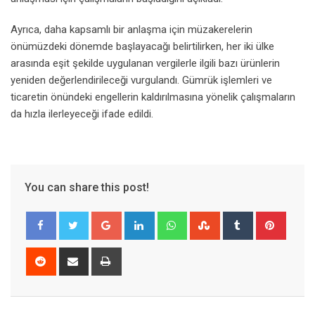
Ayrıca, daha kapsamlı bir anlaşma için müzakerelerin
önümüzdeki dönemde başlayacağı belirtilirken, her iki ülke
arasında eşit şekilde uygulanan vergilerle ilgili bazı ürünlerin
yeniden değerlendirileceği vurgulandı. Gümrük işlemleri ve
ticaretin önündeki engellerin kaldırılmasına yönelik çalışmaların
da hızla ilerleyeceği ifade edildi.
You can share this post!
Google+
LinkedIn
Whatsapp
StumbleUpon
Tumblr
Pinter
Reddit
Share
Print
via
Email