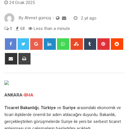
24 Ocak 2025
By
Ahmet gümüş
-
2 yıl ago
0
68
Less than a minute
Google+
LinkedIn
Whatsapp
StumbleUpon
Tumblr
Pinterest
Red
Share
Print
via
Email
ANKARA-
BHA
Ticaret Bakanlığı
,
Türkiye
ve
Suriye
arasındaki ekonomik ve
ticari ilişkilerde önemli bir adım atılacağını duyurdu. Bakanlık,
gerçekleştirilen görüşmelerde Suriye ile yeni bir serbest ticaret
anlaşması için çalışmaların başladığını açıkladı.