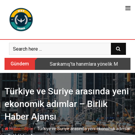
Skip
to
content
Gündem
Sarıkamış’ta hanımlara yönelik Mevlid-i 
Türkiye ve Suriye arasında yeni
ekonomik adımlar – Birlik
Haber Ajansı
-
-
Home
Spor
Türkiye ve Suriye arasında yeni ekonomik adımlar