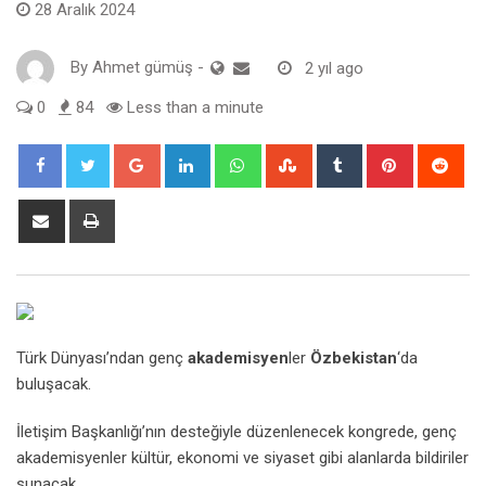
28 Aralık 2024
By
Ahmet gümüş
-
2 yıl ago
0
84
Less than a minute
Google+
LinkedIn
Whatsapp
StumbleUpon
Tumblr
Pinterest
Red
Share
Print
via
Email
Türk Dünyası’ndan genç
akademisyen
ler
Özbekistan
‘da
buluşacak.
İletişim Başkanlığı’nın desteğiyle düzenlenecek kongrede, genç
akademisyenler kültür, ekonomi ve siyaset gibi alanlarda bildiriler
sunacak.