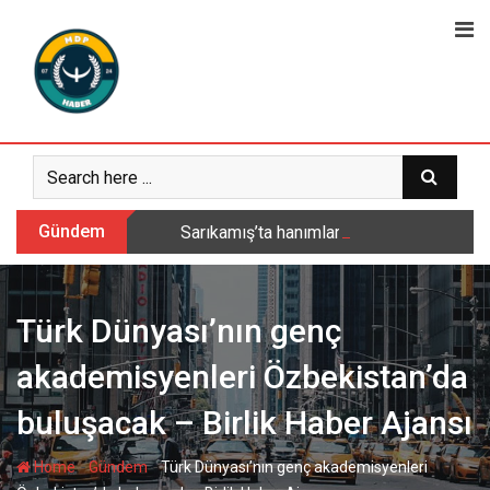
Skip
to
content
Gündem
Sarıkamış’ta hanımlara yönelik Mevlid-i 
Türk Dünyası’nın genç
akademisyenleri Özbekistan’da
buluşacak – Birlik Haber Ajansı
-
-
Home
Gündem
Türk Dünyası’nın genç akademisyenleri