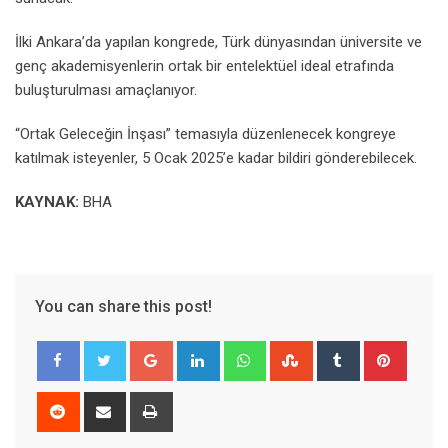
İlki Ankara’da yapılan kongrede, Türk dünyasından üniversite ve
genç akademisyenlerin ortak bir entelektüel ideal etrafında
buluşturulması amaçlanıyor.
“Ortak Geleceğin İnşası” temasıyla düzenlenecek kongreye
katılmak isteyenler, 5 Ocak 2025’e kadar bildiri gönderebilecek.
KAYNAK:
BHA
You can share this post!
Google+
LinkedIn
Whatsapp
StumbleUpon
Tumblr
Pinter
Reddit
Share
Print
via