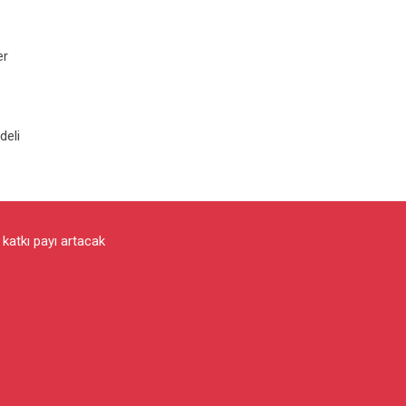
er
deli
e katkı payı artacak