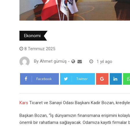
Ekonomi
8 Temmuz 2025
By
Ahmet gümüş
-
1 yıl ago
Google+
Link
Facebook
Twitter
Kars
Ticaret ve Sanayi Odası Başkanı Kadir Bozan, krediyle i
Başkan Bozan, “İş dünyamızın finansmana erişimini kolayla
önemli bir rahatlama sağlayacak. Odamıza kayıtlı firmalar b