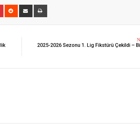
r
Pinterest
Reddit
Share
Print
via
Email
N
lik
2025-2026 Sezonu 1. Lig Fikstürü Çekildi – Bi