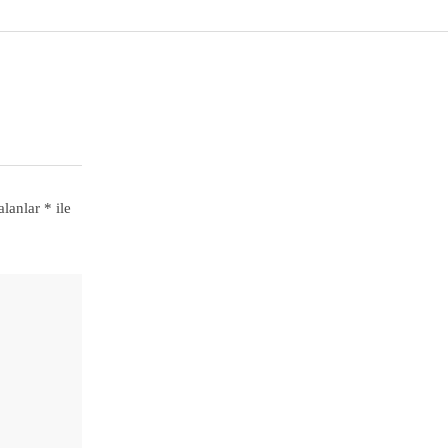
alanlar
*
ile