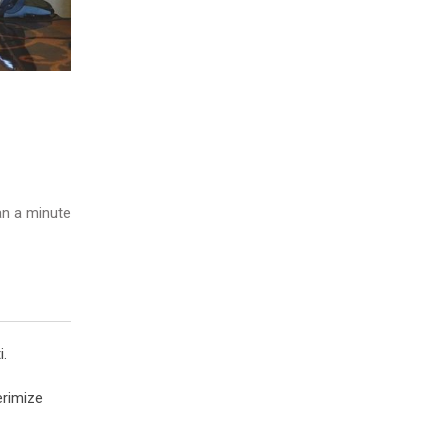
n a minute
i.
erimize