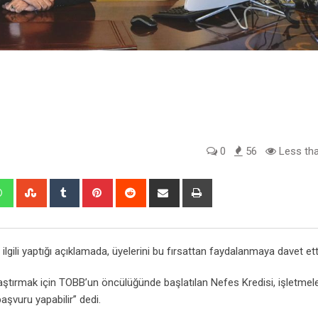
0
56
Less tha
edIn
Whatsapp
StumbleUpon
Tumblr
Pinterest
Reddit
Share
Print
via
Email
lgili yaptığı açıklamada, üyelerini bu fırsattan faydalanmaya davet ett
ştırmak için TOBB’un öncülüğünde başlatılan Nefes Kredisi, işletmel
aşvuru yapabilir” dedi.