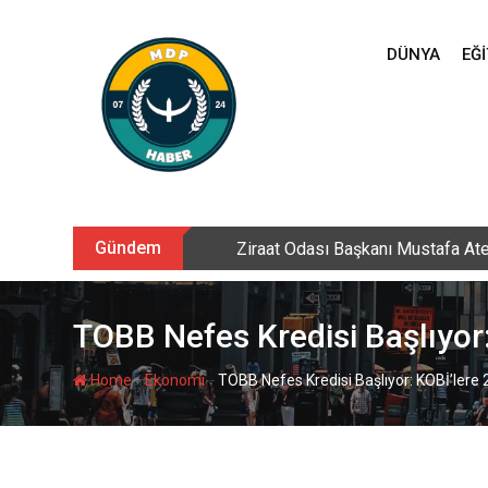
Skip
to
DÜNYA
EĞI
content
Gündem
Sarıkamış’ta hanımlara yönelik Me
TOBB Nefes Kredisi Başlıyor:
-
-
Home
Ekonomi
TOBB Nefes Kredisi Başlıyor: KOBİ’lere 2