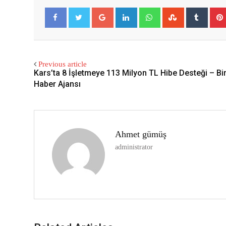
Google+
LinkedIn
Whatsapp
StumbleUpon
Tumbl
Facebook
Twitter
Previous article
Kars’ta 8 İşletmeye 113 Milyon TL Hibe Desteği – Bir
Haber Ajansı
Ahmet gümüş
administrator