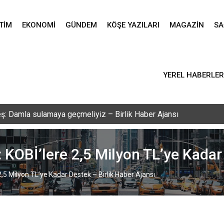
TIM
EKONOMI
GÜNDEM
KÖŞE YAZILARI
MAGAZIN
SA
YEREL HABERLER
vlid-i Nebi programı düzenlendi – Birlik Haber Ajansı
 KOBİ’lere 2,5 Milyon TL’ye Kadar
,5 Milyon TL’ye Kadar Destek – Birlik Haber Ajansı