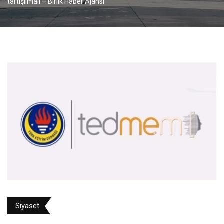
tartışılmalı – Birlik Haber Ajansı
Siyaset