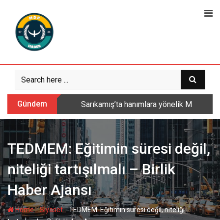
Skip
to
content
Gündem
Sarıkamış’ta hanımlara yönelik Mevlid-i 
TEDMEM: Eğitimin süresi değil,
niteliği tartışılmalı – Birlik
Haber Ajansı
-
-
Home
Siyaset
TEDMEM: Eğitimin süresi değil, niteliği