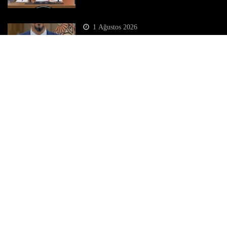
1 Ağustos 2026
Milli Diriliş Partisi Sözcüsü Ahmet
Özdemir’in Basın Toplantısı Açıklaması*
Popüler Katagoriler
Dünya
Eğitim
Ekonomi
Gündem
Köşe Yazıları
Magazin
Siyaset
SonDakika
Spor