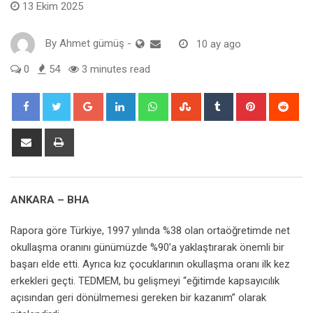
13 Ekim 2025
By
Ahmet gümüş
-
10 ay ago
0
54
3 minutes read
Google+
LinkedIn
Whatsapp
StumbleUpon
Tumblr
Pinterest
Red
Share
Print
via
Email
ANKARA – BHA
Rapora göre Türkiye, 1997 yılında %38 olan ortaöğretimde net
okullaşma oranını günümüzde %90’a yaklaştırarak önemli bir
başarı elde etti. Ayrıca kız çocuklarının okullaşma oranı ilk kez
erkekleri geçti. TEDMEM, bu gelişmeyi “eğitimde kapsayıcılık
açısından geri dönülmemesi gereken bir kazanım” olarak