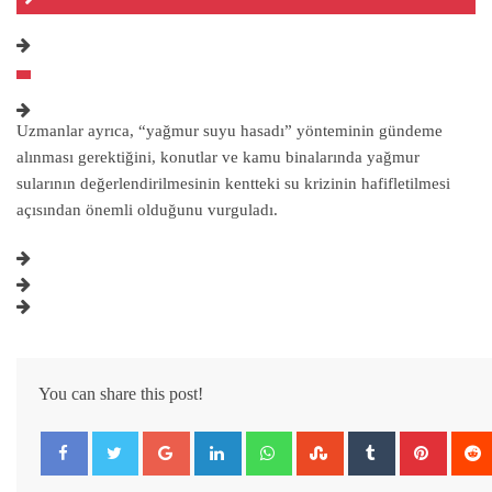
Uzmanlar ayrıca, “yağmur suyu hasadı” yönteminin gündeme
alınması gerektiğini, konutlar ve kamu binalarında yağmur
sularının değerlendirilmesinin kentteki su krizinin hafifletilmesi
açısından önemli olduğunu vurguladı.
You can share this post!
Google+
LinkedIn
Whatsapp
StumbleUpon
Tumblr
Pintere