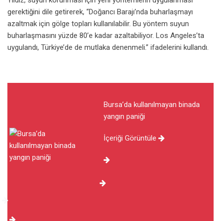
Yıldız, suyun korunması için yeni yöntemlerin uygulanması
gerektiğini dile getirerek, “Doğancı Barajı’nda buharlaşmayı
azaltmak için gölge topları kullanılabilir. Bu yöntem suyun
buharlaşmasını yüzde 80’e kadar azaltabiliyor. Los Angeles’ta
uygulandı, Türkiye’de de mutlaka denenmeli.” ifadelerini kullandı.
Bursa’da kullanılmayan binada
yangın paniği
İçeriği Görüntüle