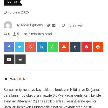
Dünya
13 Ekim 2025
By
Ahmet gümüş
-
10 ay ago
0
51
2 minutes read
Google+
LinkedIn
Whatsapp
StumbleUpon
Tumblr
Pinterest
Red
Share
Print
via
Email
BURSA
-BHA
Bursa’nın içme suyu kaynaklarını besleyen Nilüfer ve Doğancı
barajlarının doluluk oranı yüzde 0,67’ye kadar gerilerken, kentte
ekim ayı itibarıyla 12’şer saatlik planlı su kesintilerine geçildi.
Barajları besleyen Uludağ’daki pınar ve kaynaklarda da su