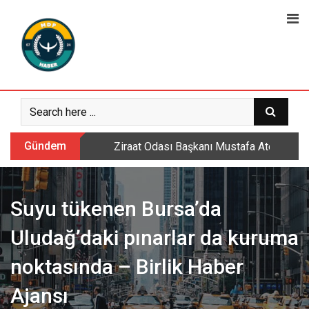
Skip
to
content
Gündem
Ziraat Odası Başkanı Mustafa Ateş: Daml
Suyu tükenen Bursa’da
Uludağ’daki pınarlar da kuruma
noktasında – Birlik Haber
Ajansı