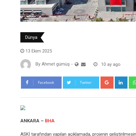
Dünya
13 Ekim 2025
By
Ahmet gümüş
-
10 ay ago
Google+
Link
Facebook
Twitter
ANKARA –
BHA
ASKİ tarafından yapılan açıklamada, projenin geliştirilmes