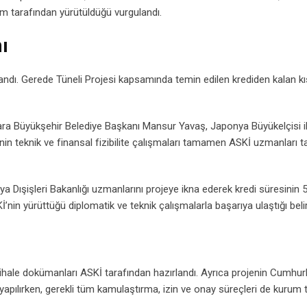
um tarafından yürütüldüğü vurgulandı.
ı
rlandı. Gerede Tüneli Projesi kapsamında temin edilen krediden kalan k
ra Büyükşehir Belediye Başkanı Mansur Yavaş, Japonya Büyükelçisi il
nin teknik ve finansal fizibilite çalışmaları tamamen ASKİ uzmanları t
Dışişleri Bakanlığı uzmanlarını projeye ikna ederek kredi süresinin 5 
n yürüttüğü diplomatik ve teknik çalışmalarla başarıya ulaştığı belirt
 ihale dokümanları ASKİ tarafından hazırlandı. Ayrıca projenin Cumhur
apılırken, gerekli tüm kamulaştırma, izin ve onay süreçleri de kurum 