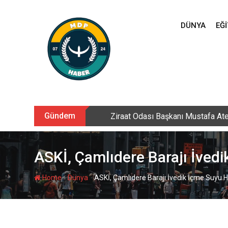
Skip
to
DÜNYA
EĞI
content
Gündem
Sarıkamış’ta hanımlara yönelik Me
ASKİ, Çamlıdere Barajı İvedik
-
-
Home
Dünya
ASKİ, Çamlıdere Barajı İvedik İçme Suyu Hat