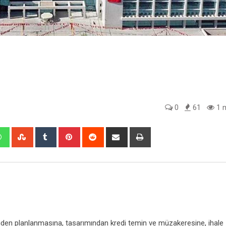
0
61
1 m
edIn
Whatsapp
StumbleUpon
Tumblr
Pinterest
Reddit
Share
Print
via
Email
inden planlanmasına, tasarımından kredi temin ve müzakeresine, ihale