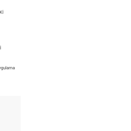
Kİ
İ
uygulama