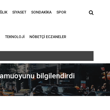
ĞLIK
SIYASET
SONDAKIKA
SPOR
TEKNOLOJI
NÖBETÇI ECZANELER
 kamuoyunu bilgilendirdi