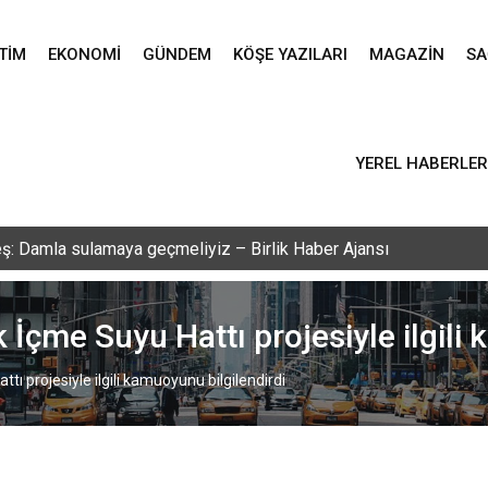
TIM
EKONOMI
GÜNDEM
KÖŞE YAZILARI
MAGAZIN
SA
YEREL HABERLER
vlid-i Nebi programı düzenlendi – Birlik Haber Ajansı
 İçme Suyu Hattı projesiyle ilgili
tı projesiyle ilgili kamuoyunu bilgilendirdi