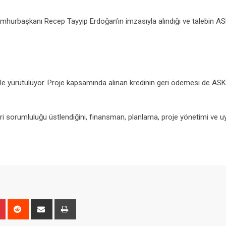
hurbaşkanı Recep Tayyip Erdoğan’ın imzasıyla alındığı ve talebin AS
iyle yürütülüyor. Proje kapsamında alınan kredinin geri ödemesi de ASK
ri sorumluluğu üstlendiğini, finansman, planlama, proje yönetimi ve 
n
r
Pinterest
Reddit
Share
Print
via