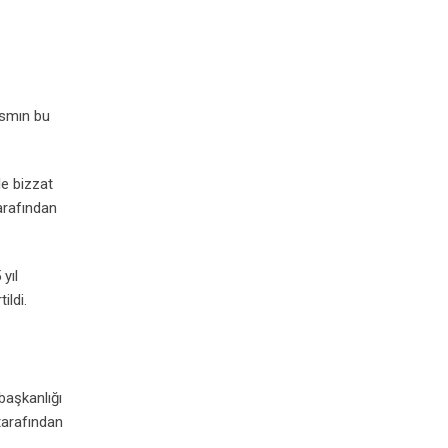
ısmın bu
e bizzat
arafından
yıl
ildi.
başkanlığı
tarafından