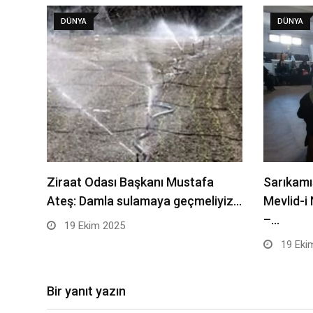
DÜNYA
DÜNYA
Ziraat Odası Başkanı Mustafa
Sarıkamı
Ateş: Damla sulamaya geçmeliyiz…
Mevlid-i
–…
19 Ekim 2025
19 Eki
Bir yanıt yazın