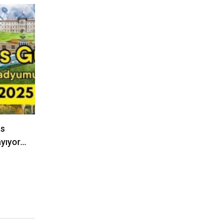
as
ayıyor…