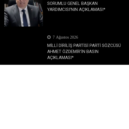
SORUMLU GENEL BAŞKAN
YARDIMCISI’NIN AÇIKLAMASI*
7 Ağustos 2026
MİLLİ DİRİLİŞ PARTİSİ PARTİ SÖZCÜSÜ
AHMET ÖZDEMİR’İN BASIN
AÇIKLAMASI*
1 Ağustos 2026
Milli Diriliş Partisi Sözcüsü Ahmet
Özdemir’in Basın Toplantısı Açıklaması*
Popüler Katagoriler
Dünya
Eğitim