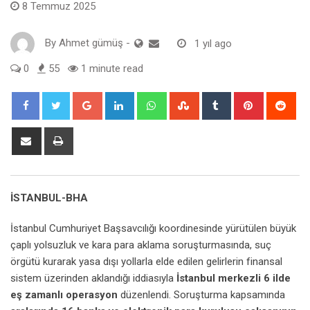
8 Temmuz 2025
By
Ahmet gümüş
-
1 yıl ago
0
55
1 minute read
Google+
LinkedIn
Whatsapp
StumbleUpon
Tumblr
Pinterest
Red
Share
Print
via
Email
İSTANBUL-BHA
İstanbul Cumhuriyet Başsavcılığı koordinesinde yürütülen büyük
çaplı yolsuzluk ve kara para aklama soruşturmasında, suç
örgütü kurarak yasa dışı yollarla elde edilen gelirlerin finansal
sistem üzerinden aklandığı iddiasıyla
İstanbul merkezli 6 ilde
eş zamanlı operasyon
düzenlendi. Soruşturma kapsamında