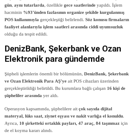
gün
,
aynı tutarlarda
, özellikle
gece saatlerinde
yapıldı. İşlem
hacminin
%93’ünden fazlasının organize şekilde kurgulanmış
POS kullanımıyla
gerçekleştiği belirlendi.
Söz konusu firmaların
faaliyet alanlarıyla işlem saatleri arasında ciddi uyumsuzluk
olduğu da tespit edildi.
DenizBank, Şekerbank ve Ozan
Elektronik para gündemde
Şüpheli işlemlerin önemli bir bölümünün,
DenizBank, Şekerbank
ve Ozan Elektronik Para AŞ’ye
ait POS cihazları üzerinden
gerçekleştirildiği belirtildi. Bu kurumlara bağlı çalışan
16 kişi de
şüpheliler arasında
yer aldı.
Operasyon kapsamında, şüphelilere ait
çok sayıda dijital
materyal, lüks saat, ziynet eşyası ve nakit varlığa el konuldu
.
Ayrıca,
10 şirketteki ortaklık payları, 47 araç, 84 taşınmaz
için
de el koyma kararı alındı.