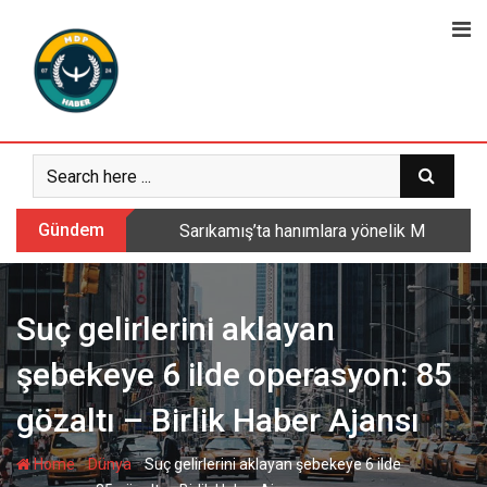
Skip
to
content
Gündem
Sarıkamış’ta hanımlara yönelik Mevlid-i 
Suç gelirlerini aklayan
şebekeye 6 ilde operasyon: 85
gözaltı – Birlik Haber Ajansı
-
-
Home
Dünya
Suç gelirlerini aklayan şebekeye 6 ilde