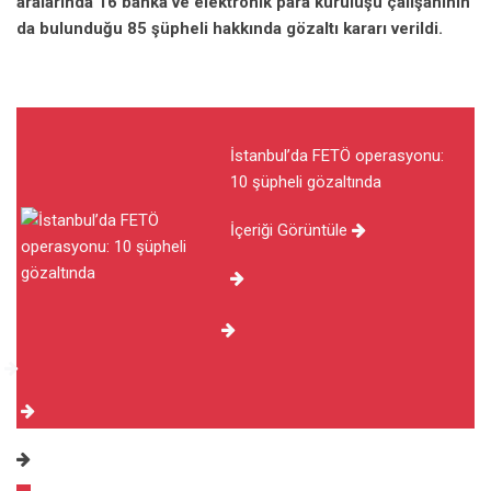
aralarında 16 banka ve elektronik para kuruluşu çalışanının
da bulunduğu 85 şüpheli hakkında gözaltı kararı verildi.
İstanbul’da FETÖ operasyonu:
10 şüpheli gözaltında
İçeriği Görüntüle