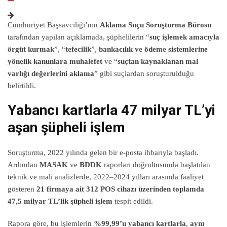
Cumhuriyet Başsavcılığı’nın
Aklama Suçu Soruşturma Bürosu
tarafından yapılan açıklamada, şüphelilerin “
suç işlemek amacıyla
örgüt kurmak
”, “
tefecilik
”,
bankacılık ve ödeme sistemlerine
yönelik kanunlara muhalefet
ve “
suçtan kaynaklanan mal
varlığı değerlerini aklama
” gibi suçlardan soruşturulduğu
belirtildi.
Yabancı kartlarla 47 milyar TL’yi
aşan şüpheli işlem
Soruşturma, 2022 yılında gelen bir e-posta ihbarıyla başladı.
Ardından
MASAK
ve
BDDK
raporları doğrultusunda başlatılan
teknik ve mali analizlerde, 2022–2024 yılları arasında faaliyet
gösteren
21 firmaya ait 312 POS cihazı üzerinden toplamda
47,5 milyar TL’lik şüpheli işlem
tespit edildi.
Rapora göre, bu işlemlerin
%99,99’u yabancı kartlarla
,
aynı