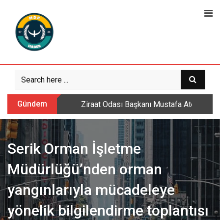
Skip
to
content
Gündem
Ziraat Odası Başkanı Mustafa Ateş: Daml
Serik Orman İşletme
Müdürlüğü’nden orman
yangınlarıyla mücadeleye
yönelik bilgilendirme toplantısı