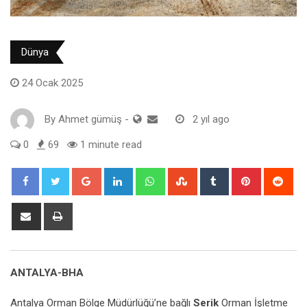
Dünya
24 Ocak 2025
By
Ahmet gümüş
-
2 yıl ago
0
69
1 minute read
Google+
LinkedIn
Whatsapp
StumbleUpon
Tumblr
Pinterest
Red
Share
Print
via
Email
ANTALYA-BHA
Antalya Orman Bölge Müdürlüğü’ne bağlı
Serik
Orman İşletme