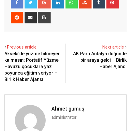
Google+
LinkedIn
Whatsapp
StumbleUpon
Tumblr
Pinter
Reddit
Share
Print
via
Email
Previous article
Next article
Akseki’de yüzme bilmeyen
AK Parti Antalya düğünde
kalmasın: Portatif Yüzme
bir araya geldi – Birlik
Havuzu çocuklara yaz
Haber Ajansı
boyunca eğitim veriyor –
Birlik Haber Ajansı
Ahmet gümüş
administrator