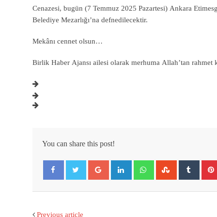
Cenazesi, bugün (7 Temmuz 2025 Pazartesi) Ankara Etimesgu
Belediye Mezarlığı’na defnedilecektir.
Mekânı cennet olsun…
Birlik Haber Ajansı ailesi olarak merhuma Allah’tan rahmet ke
You can share this post!
Google+
LinkedIn
Whatsapp
StumbleUpon
Tumbl
Facebook
Twitter
Previous article