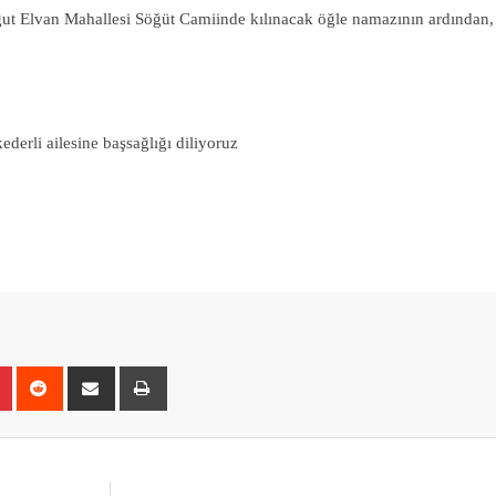
t Elvan Mahallesi Söğüt Camiinde kılınacak öğle namazının ardından,
derli ailesine başsağlığı diliyoruz
r
Pinterest
Reddit
Share
Print
via
Email