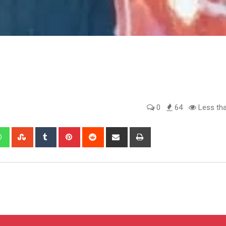
0
64
Less tha
edIn
Whatsapp
StumbleUpon
Tumblr
Pinterest
Reddit
Share
Print
via
Email