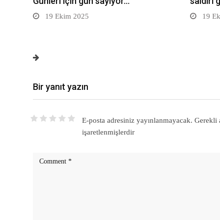
Günleri için gün sayıyor…
saldırı 
19 Ekim 2025
19 Ek
Bir yanıt yazın
E-posta adresiniz yayınlanmayacak.
Gerekli 
işaretlenmişlerdir