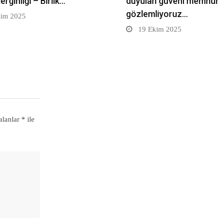
gerginliği – Birlik…
duyulan güveni memnun
gözlemliyoruz…
im 2025
19 Ekim 2025
alanlar
*
ile