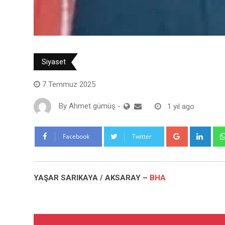
Siyaset
7 Temmuz 2025
By
Ahmet gümüş
-
1 yıl ago
Google+
Link
Facebook
Twitter
YAŞAR SARIKAYA / AKSARAY –
BHA