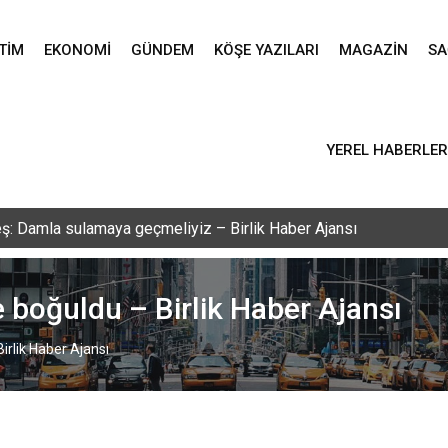
TIM
EKONOMI
GÜNDEM
KÖŞE YAZILARI
MAGAZIN
SA
YEREL HABERLER
vlid-i Nebi programı düzenlendi – Birlik Haber Ajansı
e boğuldu – Birlik Haber Ajansı
irlik Haber Ajansı