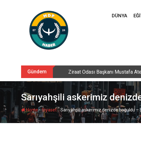
Skip
to
DÜNYA
EĞI
content
Gündem
Sarıkamış’ta hanımlara yönelik Me
Sarıyahşili askerimiz denizd
-
-
Home
Siyaset
Sarıyahşili askerimiz denizde boğuldu – B