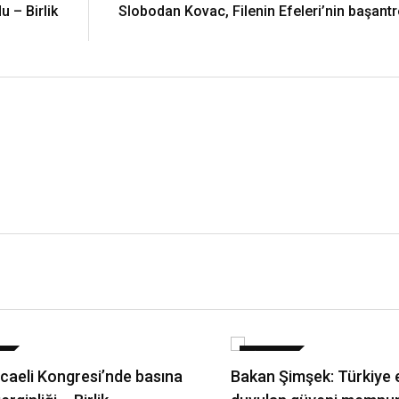
u – Birlik
Slobodan Kovac, Filenin Efeleri’nin başantr
T
SIYASET
aeli Kongresi’nde basına
Bakan Şimşek: Türkiye