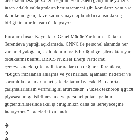
desteklenmesi, personelin eğitimi ve mesleki gelişimine yönelik
insan odaklı yaklaşımların benimsenmesi gibi konuların yanı sıra,
iki ülkenin gençlik ve kadın sanayi toplulukları arasındaki iş
birliğinin artırılmasını da kapsıyor.
Rosatom İnsan Kaynakları Genel Müdür Yardımcısı Tatiana
Terentieva yaptığı açıklamada, CNNC ile personel alanında her
zaman diyaloğa açık olduklarını ve iş birliğini geliştirmekten yana
olduklarını belirtti. BRICS Nükleer Enerji Platformu
çerçevesindeki çok taraflı formatlara da değinen Terentieva,
“Bugün imzalanan anlaşma ve yol haritası, aşamalar, hedefler ve
sorumluluk alanlarını net şekilde tanımlayacak. Bu da ortak
çalışmalarımızın verimliliğini artıracaktır. Yüksek teknoloji işgücü
piyasasının geliştirilmesinde ve personel potansiyelinin
güçlendirilmesinde ikili iş birliğimizin daha da ilerleyeceğine
inanıyoruz.” ifadelerini kullandı.