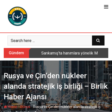
Skip
to
content
Gündem
Sarıkamış’ta hanımlara yönelik Mevlid-i 
Rusya ve Çin’den nükleer
alanda stratejik iş birliği – Birlik
Haber Ajansı
-
-
Home
Dünya
Rusya ve Çin’den nükleer alanda stratejik iş