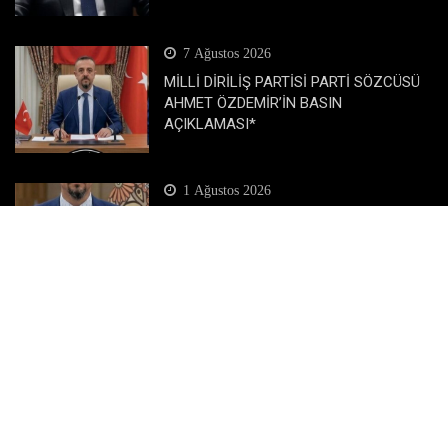
7 Ağustos 2026
MİLLİ DİRİLİŞ PARTİSİ PARTİ SÖZCÜSÜ
AHMET ÖZDEMİR’İN BASIN
AÇIKLAMASI*
1 Ağustos 2026
Milli Diriliş Partisi Sözcüsü Ahmet
Özdemir’in Basın Toplantısı Açıklaması*
Popüler Katagoriler
Dünya
Eğitim
Ekonomi
Gündem