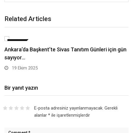
Related Articles
SIYASET
CHP Kocaeli Kongresi’nde basına saldırı gerginliği –
Birlik…
19 Ekim 2025
Bir yanıt yazın
E-posta adresiniz yayınlanmayacak.
Gerekli
alanlar
*
ile işaretlenmişlerdir