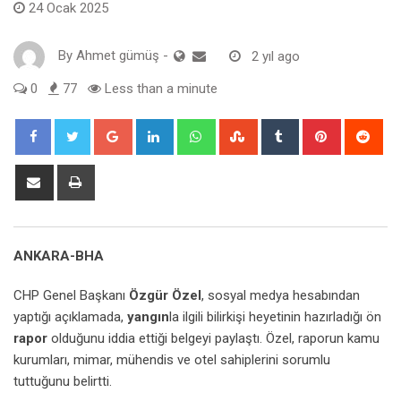
24 Ocak 2025
By
Ahmet gümüş
-
2 yıl ago
0
77
Less than a minute
Google+
LinkedIn
Whatsapp
StumbleUpon
Tumblr
Pinterest
Red
Share
Print
via
Email
ANKARA-BHA
CHP Genel Başkanı
Özgür Özel
, sosyal medya hesabından
yaptığı açıklamada,
yangın
la ilgili bilirkişi heyetinin hazırladığı ön
rapor
olduğunu iddia ettiği belgeyi paylaştı. Özel, raporun kamu
kurumları, mimar, mühendis ve otel sahiplerini sorumlu
tuttuğunu belirtti.