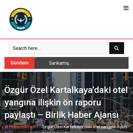
Skip
to
content
Gündem
Sarıkamış’ta hanımlara yönelik Mevlid-i 
Özgür Özel Kartalkaya’daki otel
yangına ilişkin ön raporu
paylaştı – Birlik Haber Ajansı
-
-
Home
Siyaset
Özgür Özel Kartalkaya’daki otel yangına ilişkin