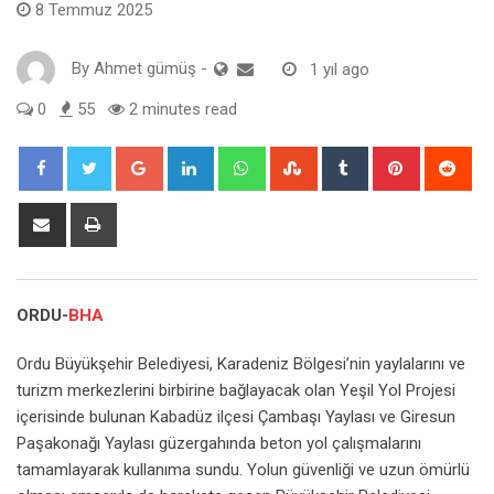
8 Temmuz 2025
By
Ahmet gümüş
-
1 yıl ago
0
55
2 minutes read
Google+
LinkedIn
Whatsapp
StumbleUpon
Tumblr
Pinterest
Red
Share
Print
via
Email
ORDU-
BHA
Ordu Büyükşehir Belediyesi, Karadeniz Bölgesi’nin yaylalarını ve
turizm merkezlerini birbirine bağlayacak olan Yeşil Yol Projesi
içerisinde bulunan Kabadüz ilçesi Çambaşı Yaylası ve Giresun
Paşakonağı Yaylası güzergahında beton yol çalışmalarını
tamamlayarak kullanıma sundu. Yolun güvenliği ve uzun ömürlü