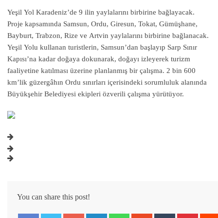
Yeşil Yol Karadeniz’de 9 ilin yaylalarını birbirine bağlayacak.
Proje kapsamında Samsun, Ordu, Giresun, Tokat, Gümüşhane,
Bayburt, Trabzon, Rize ve Artvin yaylalarını birbirine bağlanacak.
Yeşil Yolu kullanan turistlerin, Samsun’dan başlayıp Sarp Sınır
Kapısı’na kadar doğaya dokunarak, doğayı izleyerek turizm
faaliyetine katılması üzerine planlanmış bir çalışma. 2 bin 600
km’lik güzergâhın Ordu sınırları içerisindeki sorumluluk alanında
Büyükşehir Belediyesi ekipleri özverili çalışma yürütüyor.
You can share this post!
Google+
LinkedIn
Whatsapp
StumbleUpon
Tumblr
Pintere