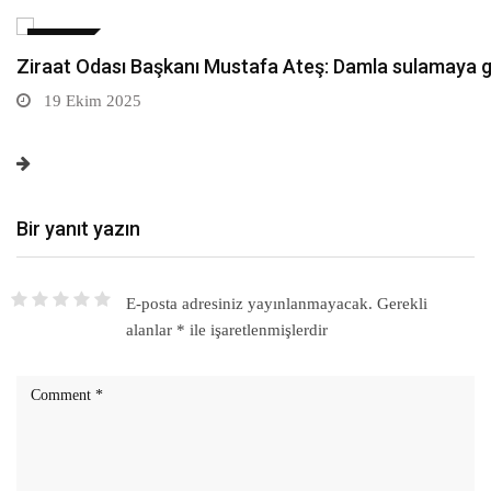
DÜNYA
Sarıkamış’ta hanımlara yönelik Mevlid-i Nebi program
19 Ekim 2025
Bir yanıt yazın
E-posta adresiniz yayınlanmayacak.
Gerekli
alanlar
*
ile işaretlenmişlerdir