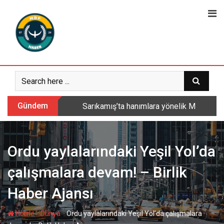
Skip
to
content
Gündem
Sarıkamış’ta hanımlara yönelik Mevlid-i 
Ordu yaylalarındaki Yeşil Yol’da
çalışmalara devam! – Birlik
Haber Ajansı
-
-
Home
Dünya
Ordu yaylalarındaki Yeşil Yol’da çalışmalara