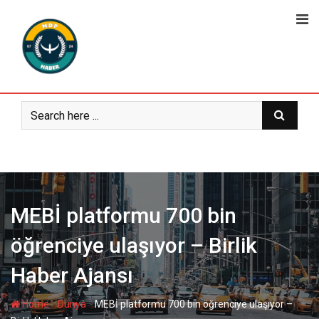
Skip
to
content
MEBİ platformu 700 bin
öğrenciye ulaşıyor – Birlik
Haber Ajansı
-
-
Home
Dünya
MEBİ platformu 700 bin öğrenciye ulaşıyor –