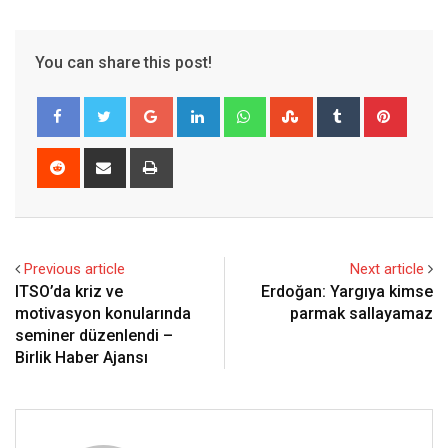
You can share this post!
Google+
LinkedIn
Whatsapp
StumbleUpon
Tumblr
Pinter
Reddit
Share
Print
via
Email
Previous article
Next article
ITSO’da kriz ve
Erdoğan: Yargıya kimse
motivasyon konularında
parmak sallayamaz
seminer düzenlendi –
Birlik Haber Ajansı