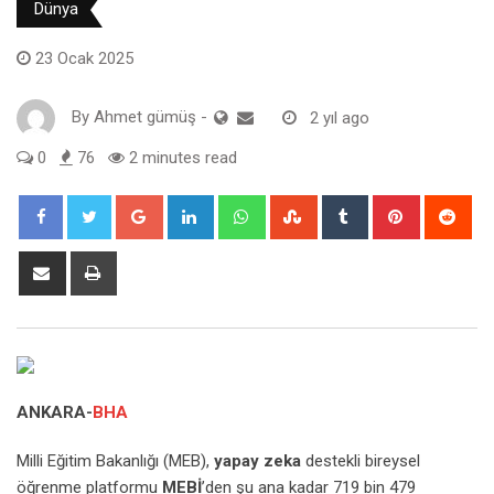
Dünya
23 Ocak 2025
By
Ahmet gümüş
-
2 yıl ago
0
76
2 minutes read
Google+
LinkedIn
Whatsapp
StumbleUpon
Tumblr
Pinterest
Red
Share
Print
via
Email
ANKARA-
BHA
Milli Eğitim Bakanlığı (MEB),
yapay zeka
destekli bireysel
öğrenme platformu
MEBİ
’den şu ana kadar 719 bin 479