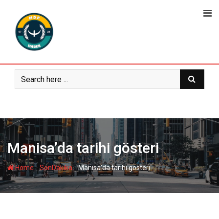
Skip
to
content
Manisa’da tarihi gösteri
-
-
Home
SonDakika
Manisa’da tarihi gösteri