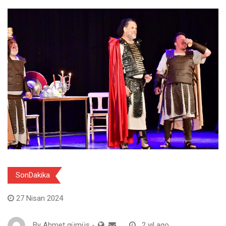
SonDakika
27 Nisan 2024
By
Ahmet gümüş
-
2 yıl ago