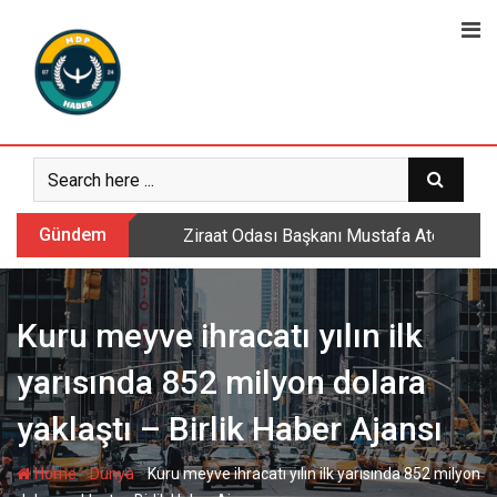
Skip
to
content
Gündem
Ziraat Odası Başkanı Mustafa Ateş: Daml
Kuru meyve ihracatı yılın ilk
yarısında 852 milyon dolara
yaklaştı – Birlik Haber Ajansı
-
-
Home
Dünya
Kuru meyve ihracatı yılın ilk yarısında 852 milyon