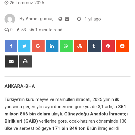
26 Temmuz 2025
By
Ahmet gümüş
-
1 yıl ago
0
53
1 minute read
Google+
LinkedIn
Whatsapp
StumbleUpon
Tumblr
Pinterest
Red
Share
Print
via
Email
ANKARA-BHA
Türkiye’nin kuru meyve ve mamulleri ihracatı, 2025 yılının ilk
yarısında geçen yılın aynı dönemine göre yüzde 3,1 artışla
851
milyon 866 bin dolara
ulaştı.
Güneydoğu Anadolu İhracatçı
Birlikleri (GAİB)
verilerine göre, ocak-haziran döneminde 138
ülke ve serbest bölgeye
171 bin 849 ton ürün
ihraç edildi.