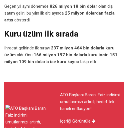
Geçen yıl aynı dönemde
826 milyon 18 bin dolar
olan dış
satım geliri, bu yılın ilk altı ayında
25 milyon dolardan fazla
artış
gösterdi.
Kuru üzüm ilk sırada
İhracat gelirinde ilk sırayı
237 milyon 464 bin dolarla kuru
üzüm
aldı. Onu
166 milyon 197 bin dolarla kuru incir
,
151
milyon 109 bin dolarla ise kuru kayısı
takip etti.
ATO Başkanı Baran: Faiz indirimi
umutlarımızı artırdı, hedef tek
haneli enflasyon!
İçeriği Görüntüle