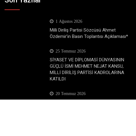
1 Ağustos 2026
Milli Diriliş Partisi Sözcüsü Ahmet
Özdemir’in Basın Toplantısı Açıklaması*
25 Temmuz 2026
SİYASET VE DİPLOMASİ DÜNYASININ
GÜÇLÜ İSMİ MEHMET NEJAT KANSU,
MİLLİ DİRİLİŞ PARTİSİ KADROLARINA
KATILDI
20 Temmuz 2026
MİLLİ DİRİLİŞ PARTİSİ GENEL MERKEZ
PARTİ SÖZCÜSÜ AHMET ÖZDEMİR’DEN
ANTALYA BASININA ÖZEL AÇIKLAMA:
Popüler Katagoriler