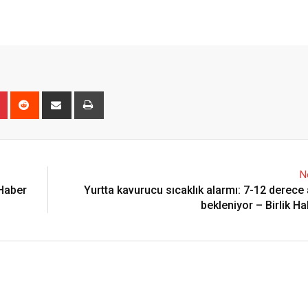
n
r
Pinterest
Reddit
Share
Print
via
Email
N
 Haber
Yurtta kavurucu sıcaklık alarmı: 7-12 derece 
bekleniyor – Birlik H