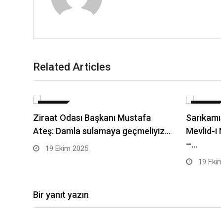
Related Articles
DÜNYA
DÜNYA
Ziraat Odası Başkanı Mustafa
Sarıkamı
Ateş: Damla sulamaya geçmeliyiz…
Mevlid-i
–…
19 Ekim 2025
19 Eki
Bir yanıt yazın