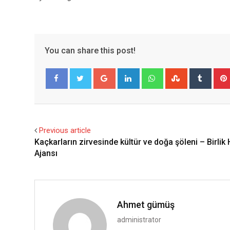
You can share this post!
Google+
LinkedIn
Whatsapp
StumbleUpo
Tumbl
Facebook
Twitter
Previous article
Kaçkarların zirvesinde kültür ve doğa şöleni – Birlik
Ajansı
Ahmet gümüş
administrator