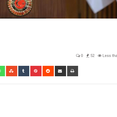
0
52
Less tha
edIn
Whatsapp
StumbleUpon
Tumblr
Pinterest
Reddit
Share
Print
via
Email