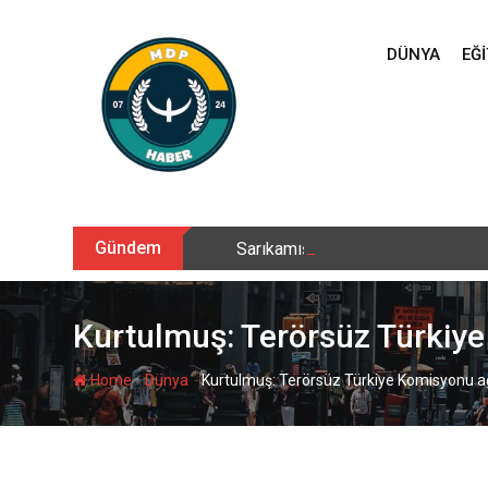
Skip
to
DÜNYA
EĞI
content
Gündem
Sarıkamış’ta hanımlara yönelik Me
Kurtulmuş: Terörsüz Türkiy
-
-
Home
Dünya
Kurtulmuş: Terörsüz Türkiye Komisyonu a