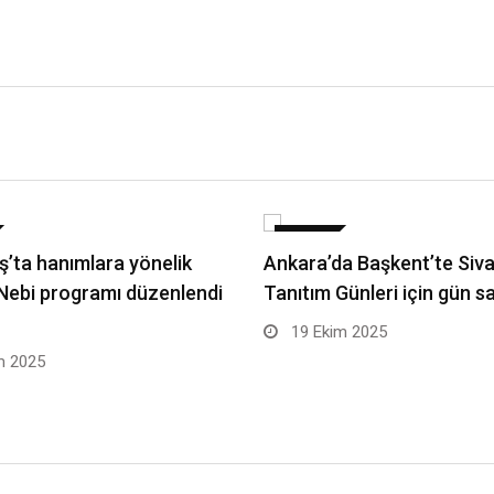
DÜNYA
ş’ta hanımlara yönelik
Ankara’da Başkent’te Siv
 Nebi programı düzenlendi
Tanıtım Günleri için gün s
19 Ekim 2025
m 2025