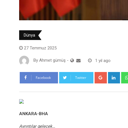
Dünya
27 Temmuz 2025
By
Ahmet gümüş
-
1 yıl ago
Google+
Link
Facebook
Twitter
ANKARA-BHA
Ayrıntılar gelecek…