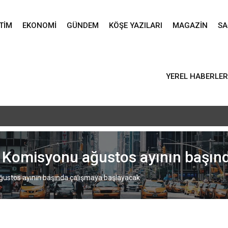
TIM
EKONOMI
GÜNDEM
KÖŞE YAZILARI
MAGAZIN
SA
YEREL HABERLER
vlid-i Nebi programı düzenlendi – Birlik Haber Ajansı
e Komisyonu ağustos ayının başın
ğustos ayının başında çalışmaya başlayacak