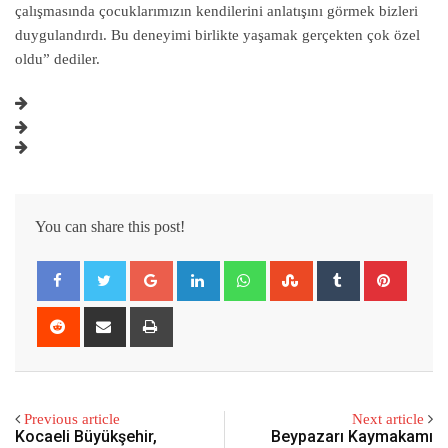
çalışmasında çocuklarımızın kendilerini anlatışını görmek bizleri
duygulandırdı. Bu deneyimi birlikte yaşamak gerçekten çok özel
oldu” dediler.
You can share this post!
Google+
LinkedIn
Whatsapp
StumbleUpon
Tumblr
Pintere
Reddit
Share
Print
via
Email
Previous article
Next article
Kocaeli Büyükşehir,
Beypazarı Kaymakamı