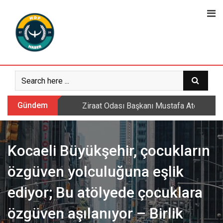
Skip
to
content
Gündem
Sarıkamış’ta hanımlara yönelik Mevlid-i 
Kocaeli Büyükşehir, çocukların
özgüven yolculuğuna eşlik
ediyor; Bu atölyede çocuklara
özgüven aşılanıyor – Birlik