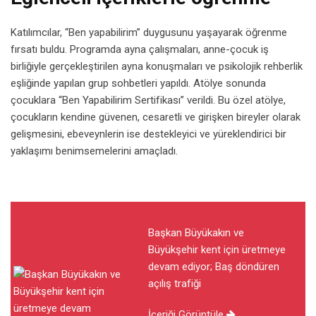
Katılımcılar, “Ben yapabilirim” duygusunu yaşayarak öğrenme
fırsatı buldu. Programda ayna çalışmaları, anne-çocuk iş
birliğiyle gerçekleştirilen ayna konuşmaları ve psikolojik rehberlik
eşliğinde yapılan grup sohbetleri yapıldı. Atölye sonunda
çocuklara “Ben Yapabilirim Sertifikası” verildi. Bu özel atölye,
çocukların kendine güvenen, cesaretli ve girişken bireyler olarak
gelişmesini, ebeveynlerin ise destekleyici ve yüreklendirici bir
yaklaşımı benimsemelerini amaçladı.
Başkan Büyükakın ve
Büyükşehir kent için üretmeye
devam ediyor; Baş döndüren
açılış trafiği
İçeriği Görüntüle