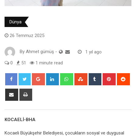
Dünya
26 Temmuz 2025
By
Ahmet gümüş
-
1 yıl ago
0
51
1 minute read
Google+
LinkedIn
Whatsapp
StumbleUpon
Tumblr
Pinterest
Red
Share
Print
via
Email
KOCAELİ-BHA
Kocaeli Büyükşehir Belediyesi, çocukların sosyal ve duygusal