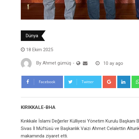
Dünya
18 Ekim 2025
By
Ahmet gümüş
-
10 ay ago
Google+
Link
Facebook
Twitter
KIRIKKALE-BHA
Kırıkkale İslami Değerler Külliyesi Yönetim Kurulu Başkanı
Sivas İl Müftüsü ve Başkanlık Vaizi Ahmet Celalettin Altunk
makamında ziyaret etti.