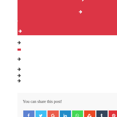
You can share this post!
Google+
LinkedIn
Whatsapp
StumbleUpon
Tumbl