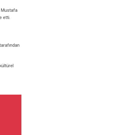
sü Mustafa
 etti.
 tarafından
ültürel