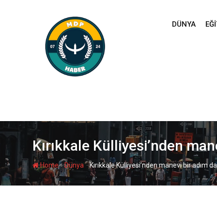
Skip
to
DÜNYA
EĞI
content
Kırıkkale Külliyesi’nden man
-
-
Home
Dünya
Kırıkkale Külliyesi’nden manevi bir adım da