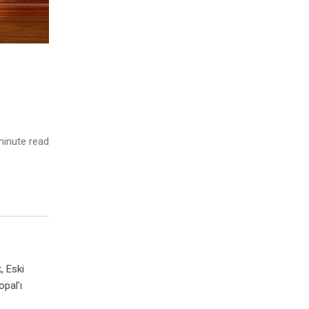
inute read
, Eski
opal’ı