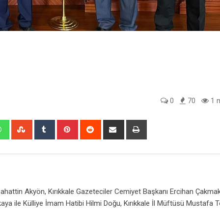
0
70
1 m
edIn
Whatsapp
StumbleUpon
Tumblr
Pinterest
Reddit
Share
Print
via
Email
 Bahattin Akyön, Kırıkkale Gazeteciler Cemiyet Başkanı Ercihan Çakmak
aya ile Külliye İmam Hatibi Hilmi Doğu, Kırıkkale İl Müftüsü Mustafa T