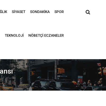
ĞLIK
SIYASET
SONDAKIKA
SPOR
TEKNOLOJI
NÖBETÇI ECZANELER
jansı