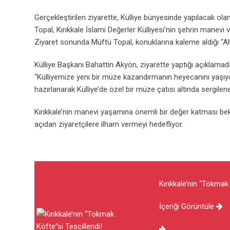
Gerçekleştirilen ziyarette, Külliye bünyesinde yapılacak ol
Topal, Kırıkkale İslami Değerler Külliyesi’nin şehrin manevi vit
Ziyaret sonunda Müftü Topal, konuklarına kaleme aldığı “Ah Ş
Külliye Başkanı Bahattin Akyön, ziyarette yaptığı açıklamad
“Külliyemize yeni bir müze kazandırmanın heyecanını yaşıyo
hazırlanarak Külliye’de özel bir müze çatısı altında sergilen
Kırıkkale’nin manevi yaşamına önemli bir değer katması 
açıdan ziyaretçilere ilham vermeyi hedefliyor.
Kırıkkale’nin “Tokmak 
İçeriği Görüntüle