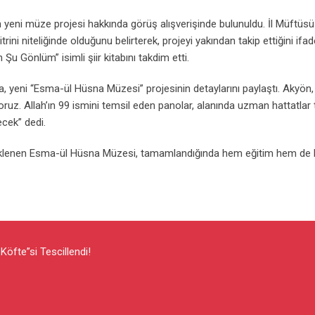
an yeni müze projesi hakkında görüş alışverişinde bulunuldu. İl Müftü
rini niteliğinde olduğunu belirterek, projeyi yakından takip ettiğini ifade
u Gönlüm” isimli şiir kitabını takdim etti.
a, yeni “Esma-ül Hüsna Müzesi” projesinin detaylarını paylaştı. Akyön,
ruz. Allah’ın 99 ismini temsil eden panolar, alanında uzman hattatlar
ecek” dedi.
beklenen Esma-ül Hüsna Müzesi, tamamlandığında hem eğitim hem de k
Köfte”si Tescillendi!