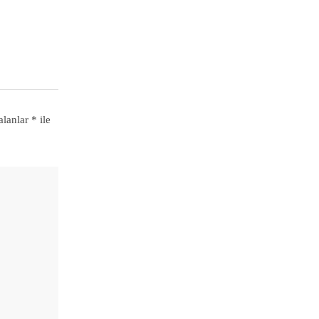
alanlar
*
ile