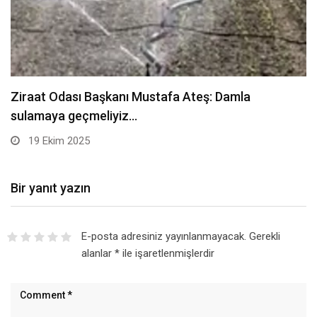
Sarıkamış’ta hanımlara yönelik Mevlid-i Nebi
programı düzenlendi –…
19 Ekim 2025
Bir yanıt yazın
E-posta adresiniz yayınlanmayacak.
Gerekli
alanlar
*
ile işaretlenmişlerdir