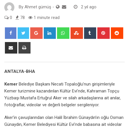
By
Ahmet gümüş
-
2 yıl ago
0
78
1 minute read
Google+
LinkedIn
Whatsapp
StumbleUpon
Tumblr
Pinterest
Red
Share
Print
via
Email
ANTALYA-BHA
Kemer
Belediye Başkanı Necati Topaloğlu’nun girişimleriyle
Kemer turizmine kazandırılan Kültür Evi’nde, Kahraman Topçu
Yüzbaşı Mustafa Ertuğrul Aker ve silah arkadaşlarına ait anılar,
fotoğraflar, videolar ve değerli belgeler sergileniyor.
Aker’in çavuşlarından olan Halil İbrahim Günaydın’ın oğlu Osman
Günaydın, Kemer Belediyesi Kültür Evi’nde babasına ait videolar