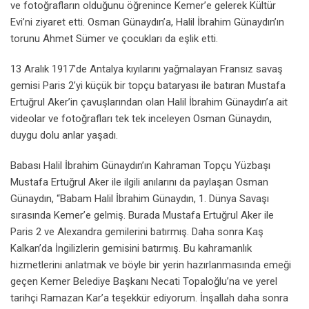
ve fotoğrafların olduğunu öğrenince Kemer’e gelerek Kültür
Evi’ni ziyaret etti. Osman Günaydın’a, Halil İbrahim Günaydın’ın
torunu Ahmet Sümer ve çocukları da eşlik etti.
13 Aralık 1917’de Antalya kıyılarını yağmalayan Fransız savaş
gemisi Paris 2’yi küçük bir topçu bataryası ile batıran Mustafa
Ertuğrul Aker’in çavuşlarından olan Halil İbrahim Günaydın’a ait
videolar ve fotoğrafları tek tek inceleyen Osman Günaydın,
duygu dolu anlar yaşadı.
Babası Halil İbrahim Günaydın’ın Kahraman Topçu Yüzbaşı
Mustafa Ertuğrul Aker ile ilgili anılarını da paylaşan Osman
Günaydın, “Babam Halil İbrahim Günaydın, 1. Dünya Savaşı
sırasında Kemer’e gelmiş. Burada Mustafa Ertuğrul Aker ile
Paris 2 ve Alexandra gemilerini batırmış. Daha sonra Kaş
Kalkan’da İngilizlerin gemisini batırmış. Bu kahramanlık
hizmetlerini anlatmak ve böyle bir yerin hazırlanmasında emeği
geçen Kemer Belediye Başkanı Necati Topaloğlu’na ve yerel
tarihçi Ramazan Kar’a teşekkür ediyorum. İnşallah daha sonra