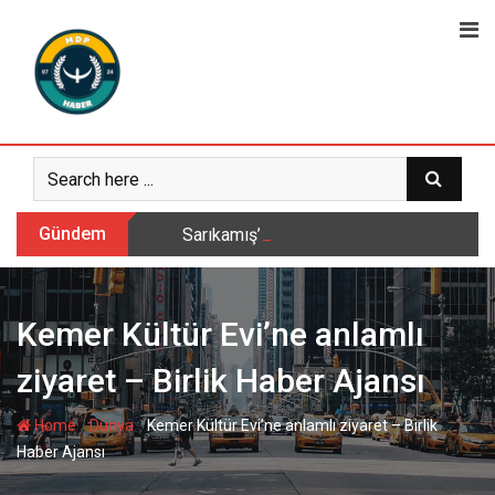
Skip
to
content
Gündem
Sarıkamış’ta hanımlara yönelik Mevlid-i 
Kemer Kültür Evi’ne anlamlı
ziyaret – Birlik Haber Ajansı
-
-
Home
Dünya
Kemer Kültür Evi’ne anlamlı ziyaret – Birlik
Haber Ajansı