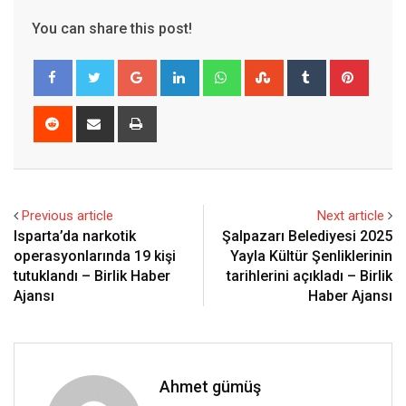
You can share this post!
Google+
LinkedIn
Whatsapp
StumbleUpon
Tumblr
Pinter
Reddit
Share
Print
via
Email
Previous article
Next article
Isparta’da narkotik
Şalpazarı Belediyesi 2025
operasyonlarında 19 kişi
Yayla Kültür Şenliklerinin
tutuklandı – Birlik Haber
tarihlerini açıkladı – Birlik
Ajansı
Haber Ajansı
Ahmet gümüş