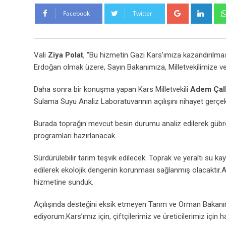
Google+
Link
Facebook
Twitter
Vali
Ziya Polat
, “Bu hizmetin Gazi Kars’ımıza kazandırıl
Erdoğan olmak üzere, Sayın Bakanımıza, Milletvekilimize v
Daha sonra bir konuşma yapan Kars Milletvekili
Adem Çal
Sulama Suyu Analiz Laboratuvarının açılışını nihayet gerçekl
Burada toprağın mevcut besin durumu analiz edilerek gübre 
programları hazırlanacak.
Sürdürülebilir tarım teşvik edilecek. Toprak ve yeraltı su kay
edilerek ekolojik dengenin korunması sağlanmış olacaktır.A
hizmetine sunduk.
Açılışında desteğini eksik etmeyen Tarım ve Orman Bakanı
ediyorum.Kars’ımız için, çiftçilerimiz ve üreticilerimiz için ha