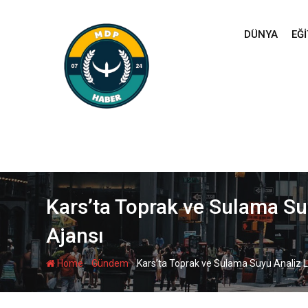
Skip
to
DÜNYA
EĞI
content
Kars’ta Toprak ve Sulama Suyu
Ajansı
-
-
Home
Gündem
Kars’ta Toprak ve Sulama Suyu Analiz Labo