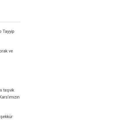
p Tayyip
oprak ve
ı teşvik
Kars’ımızın
eşekkür