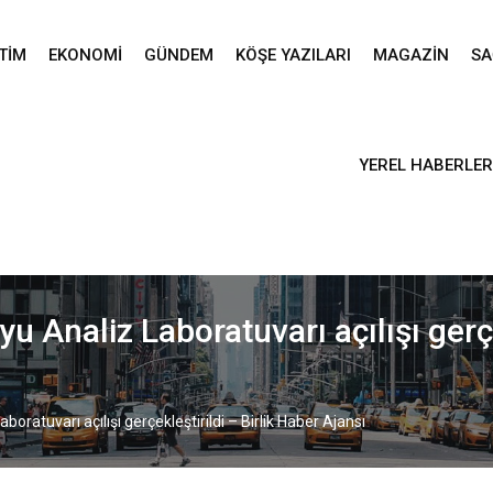
TIM
EKONOMI
GÜNDEM
KÖŞE YAZILARI
MAGAZIN
SA
YEREL HABERLER
 Analiz Laboratuvarı açılışı gerçe
ratuvarı açılışı gerçekleştirildi – Birlik Haber Ajansı