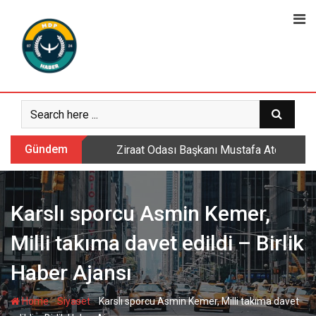
Skip
to
content
Gündem
Ziraat Odası Başkanı Mustafa Ateş: Daml
Karslı sporcu Asmin Kemer,
Milli takıma davet edildi – Birlik
Haber Ajansı
-
-
Home
Siyaset
Karslı sporcu Asmin Kemer, Milli takıma davet