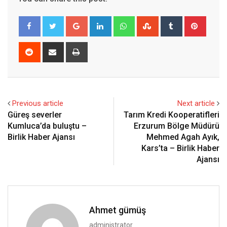
Google+
LinkedIn
Whatsapp
StumbleUpon
Tumblr
Pinter
Reddit
Share
Print
via
Email
Previous article
Next article
Güreş severler
Tarım Kredi Kooperatifleri
Kumluca’da buluştu –
Erzurum Bölge Müdürü
Birlik Haber Ajansı
Mehmed Agah Ayık,
Kars’ta – Birlik Haber
Ajansı
Ahmet gümüş
administrator