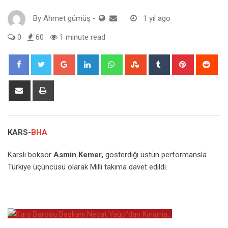
By
Ahmet gümüş
-
1 yıl ago
0
60
1 minute read
Google+
LinkedIn
Whatsapp
StumbleUpon
Tumblr
Pinterest
Red
Share
Print
via
Email
KARS-
BHA
Karslı boksör
Asmin Kemer,
gösterdiği üstün performansla
Türkiye üçüncüsü olarak Milli takıma davet edildi.