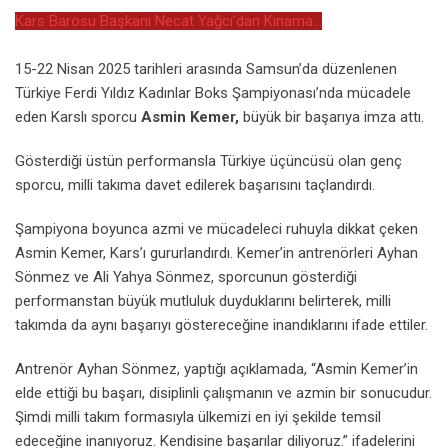
Kars Barosu Başkanı Necat Yağcı’dan Kınama…
15-22 Nisan 2025 tarihleri arasında Samsun’da düzenlenen
Türkiye Ferdi Yıldız Kadınlar Boks Şampiyonası’nda mücadele
eden Karslı sporcu
Asmin Kemer,
büyük bir başarıya imza attı.
Gösterdiği üstün performansla Türkiye üçüncüsü olan genç
sporcu, milli takıma davet edilerek başarısını taçlandırdı.
Şampiyona boyunca azmi ve mücadeleci ruhuyla dikkat çeken
Asmin Kemer, Kars’ı gururlandırdı. Kemer’in antrenörleri Ayhan
Sönmez ve Ali Yahya Sönmez, sporcunun gösterdiği
performanstan büyük mutluluk duyduklarını belirterek, milli
takımda da aynı başarıyı göstereceğine inandıklarını ifade ettiler.
Antrenör Ayhan Sönmez, yaptığı açıklamada, “Asmin Kemer’in
elde ettiği bu başarı, disiplinli çalışmanın ve azmin bir sonucudur.
Şimdi milli takım formasıyla ülkemizi en iyi şekilde temsil
edeceğine inanıyoruz. Kendisine başarılar diliyoruz.” ifadelerini