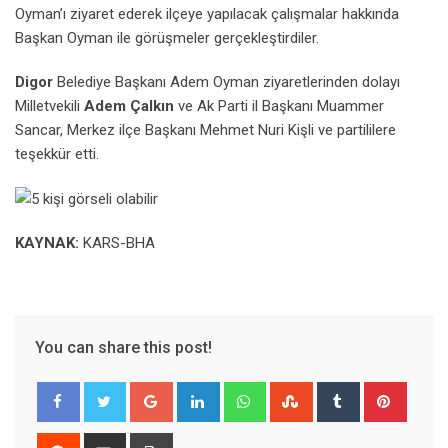
Oyman’ı ziyaret ederek ilçeye yapılacak çalışmalar hakkında
Başkan Oyman ile görüşmeler gerçekleştirdiler.
Digor
Belediye Başkanı Adem Oyman ziyaretlerinden dolayı
Milletvekili
Adem Çalkın
ve Ak Parti il Başkanı Muammer
Sancar, Merkez ilçe Başkanı Mehmet Nuri Kişli ve partililere
teşekkür etti.
KAYNAK:
KARS-BHA
You can share this post!
Google+
LinkedIn
Whatsapp
StumbleUpon
Tumblr
Pinter
Reddit
Share
Print