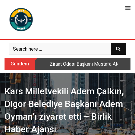
Skip
to
content
Gündem
Ziraat Odası Başkanı Mustafa Ateş: Daml
Kars Milletvekili Adem Çalkın,
Digor Belediye Başkanı Adem
Oyman’ı ziyaret etti – Birlik
Haber Ajansı