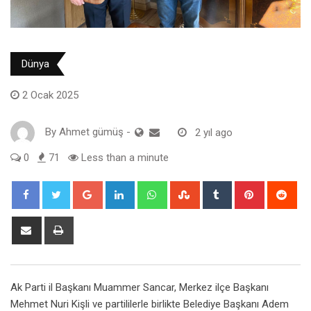
Dünya
2 Ocak 2025
By
Ahmet gümüş
-
2 yıl ago
0
71
Less than a minute
Google+
LinkedIn
Whatsapp
StumbleUpon
Tumblr
Pinterest
Red
Share
Print
via
Email
Ak Parti il Başkanı Muammer Sancar, Merkez ilçe Başkanı
Mehmet Nuri Kişli ve partililerle birlikte Belediye Başkanı Adem