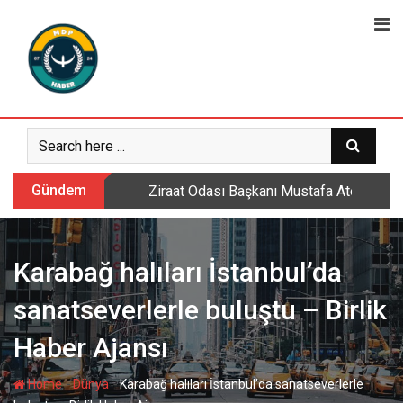
Skip
to
content
Gündem
Ziraat Odası Başkanı Mustafa Ateş: Daml
Karabağ halıları İstanbul’da
sanatseverlerle buluştu – Birlik
Haber Ajansı
-
-
Home
Dünya
Karabağ halıları İstanbul’da sanatseverlerle