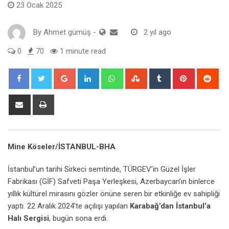
23 Ocak 2025
By
Ahmet gümüş
-
2 yıl ago
0
70
1 minute read
Google+
LinkedIn
Whatsapp
StumbleUpon
Tumblr
Pinterest
Red
Share
Print
via
Email
Mine Köseler/
İSTANBUL
-BHA
İstanbul’un tarihi Sirkeci semtinde, TÜRGEV’in Güzel İşler
Fabrikası (GİF) Safveti Paşa Yerleşkesi, Azerbaycan’ın binlerce
yıllık kültürel mirasını gözler önüne seren bir etkinliğe ev sahipliği
yaptı. 22 Aralık 2024’te açılışı yapılan
Karabağ
’dan İstanbul’a
Halı Sergisi
, bugün sona erdi.