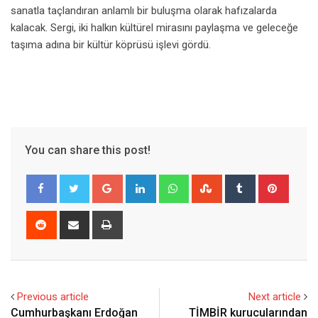
sanatla taçlandıran anlamlı bir buluşma olarak hafızalarda
kalacak. Sergi, iki halkın kültürel mirasını paylaşma ve geleceğe
taşıma adına bir kültür köprüsü işlevi gördü.
You can share this post!
Google+
LinkedIn
Whatsapp
StumbleUpon
Tumblr
Pinter
Reddit
Share
Print
via
Email
Previous article
Next article
Cumhurbaşkanı Erdoğan
TİMBİR kurucularından