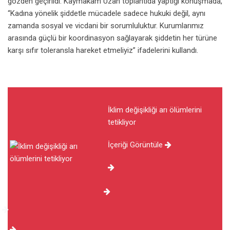
gözden geçirildi. Kaymakam Uzan toplantıda yaptığı konuşmada,
“Kadına yönelik şiddetle mücadele sadece hukuki değil, aynı
zamanda sosyal ve vicdani bir sorumluluktur. Kurumlarımız
arasında güçlü bir koordinasyon sağlayarak şiddetin her türüne
karşı sıfır toleransla hareket etmeliyiz” ifadelerini kullandı.
İklim değişikliği arı ölümlerini
tetikliyor
İçeriği Görüntüle