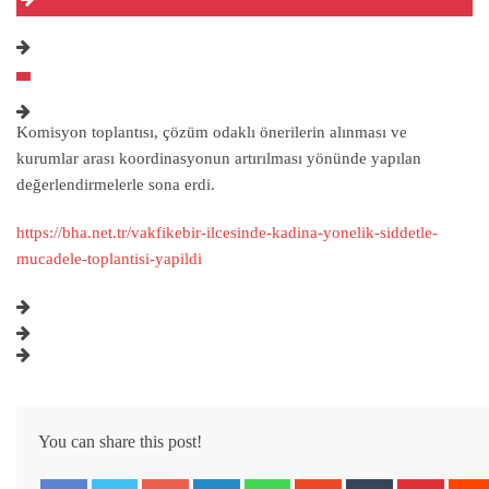
Komisyon toplantısı, çözüm odaklı önerilerin alınması ve
kurumlar arası koordinasyonun artırılması yönünde yapılan
değerlendirmelerle sona erdi.
https://bha.net.tr/vakfikebir-ilcesinde-kadina-yonelik-siddetle-
mucadele-toplantisi-yapildi
You can share this post!
Google+
LinkedIn
Whatsapp
StumbleUpon
Tumblr
Pintere