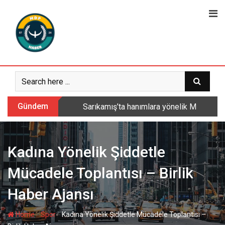
Skip
to
content
Gündem
Sarıkamış’ta hanımlara yönelik Mevlid-i 
Kadına Yönelik Şiddetle
Mücadele Toplantısı – Birlik
Haber Ajansı
-
-
Home
Spor
Kadına Yönelik Şiddetle Mücadele Toplantısı –