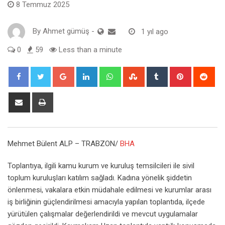
8 Temmuz 2025
By
Ahmet gümüş
-
1 yıl ago
0
59
Less than a minute
Google+
LinkedIn
Whatsapp
StumbleUpon
Tumblr
Pinterest
Red
Share
Print
via
Email
Mehmet Bülent ALP – TRABZON/
BHA
Toplantıya, ilgili kamu kurum ve kuruluş temsilcileri ile sivil
toplum kuruluşları katılım sağladı. Kadına yönelik şiddetin
önlenmesi, vakalara etkin müdahale edilmesi ve kurumlar arası
iş birliğinin güçlendirilmesi amacıyla yapılan toplantıda, ilçede
yürütülen çalışmalar değerlendirildi ve mevcut uygulamalar