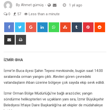
By
Ahmet gümüş
-
1 yıl ago
0
57
Less than a minute
Google+
LinkedIn
Whatsapp
StumbleUpon
Tumblr
Pinterest
Red
Share
Print
via
Email
İZMİR-BHA
İzmir’in Buca ilçesi Şahin Tepesi mevkisinde, bugün saat 14.00
sıralarında orman yangını çıktı. Alevleri gören çevredeki
vatandaşların ihbarı üzerine bölgeye çok sayıda ekip sevk edildi.
İzmir Orman Bölge Müdürlüğü’ne bağlı arazözler, yangın
söndürme helikopterleri ve uçakların yanı sıra, İzmir Büyükşehir
Belediyesi İtfaiye Daire Başkanlığı’na ait ekipler de müdahaleye