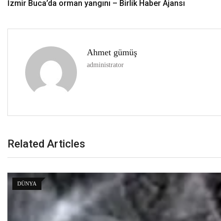
İzmir Buca’da orman yangını – Birlik Haber Ajansı
Ahmet gümüş
administrator
Related Articles
DÜNYA
Sarıkamış’ta hanımlara yönelik Mevlid-i Nebi program
19 Ekim 2025