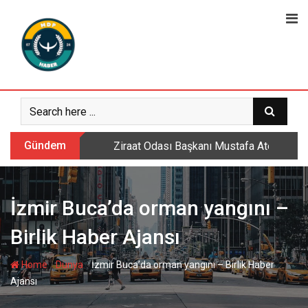
Skip
to
content
Gündem
Sarıkamış’ta hanımlara yönelik Mevlid-i 
İzmir Buca’da orman yangını –
Birlik Haber Ajansı
-
-
Home
Dünya
İzmir Buca’da orman yangını – Birlik Haber
Ajansı