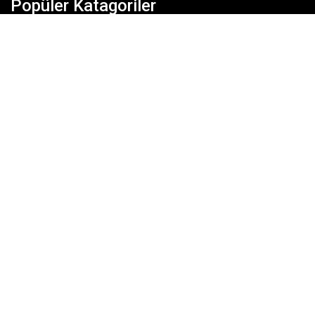
Popüler Katagoriler
Dünya
Eğitim
Ekonomi
Gündem
Köşe Yazıları
Magazin
Siyaset
SonDakika
Spor