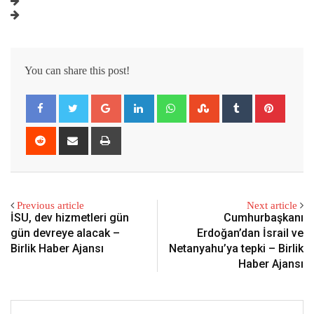
You can share this post!
Google+
LinkedIn
Whatsapp
StumbleUpon
Tumblr
Pintere
Reddit
Share
Print
via
Email
Previous article
Next article
İSU, dev hizmetleri gün
Cumhurbaşkanı
gün devreye alacak –
Erdoğan’dan İsrail ve
Birlik Haber Ajansı
Netanyahu’ya tepki – Birlik
Haber Ajansı