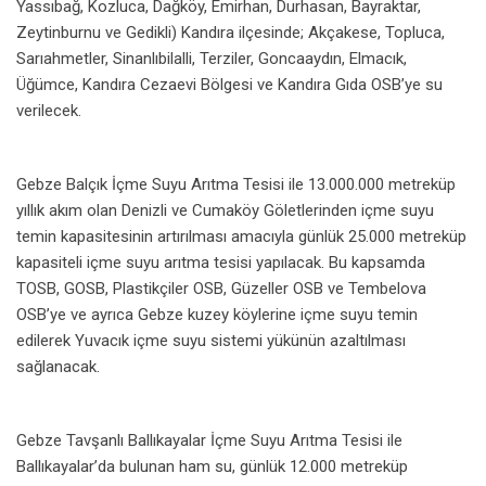
Yassıbağ, Kozluca, Dağköy, Emirhan, Durhasan, Bayraktar,
Zeytinburnu ve Gedikli) Kandıra ilçesinde; Akçakese, Topluca,
Sarıahmetler, Sinanlıbilalli, Terziler, Goncaaydın, Elmacık,
Üğümce, Kandıra Cezaevi Bölgesi ve Kandıra Gıda OSB’ye su
verilecek.
Gebze Balçık İçme Suyu Arıtma Tesisi ile 13.000.000 metreküp
yıllık akım olan Denizli ve Cumaköy Göletlerinden içme suyu
temin kapasitesinin artırılması amacıyla günlük 25.000 metreküp
kapasiteli içme suyu arıtma tesisi yapılacak. Bu kapsamda
TOSB, GOSB, Plastikçiler OSB, Güzeller OSB ve Tembelova
OSB’ye ve ayrıca Gebze kuzey köylerine içme suyu temin
edilerek Yuvacık içme suyu sistemi yükünün azaltılması
sağlanacak.
Gebze Tavşanlı Ballıkayalar İçme Suyu Arıtma Tesisi ile
Ballıkayalar’da bulunan ham su, günlük 12.000 metreküp