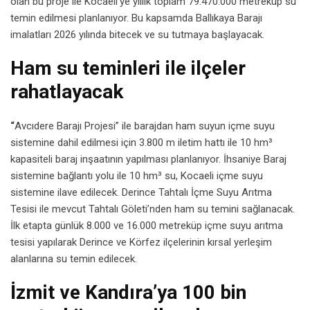
olan bu proje ile Kocaeli’ye yıllık toplam 79.470.000 metreküp su
temin edilmesi planlanıyor. Bu kapsamda Ballıkaya Barajı
imalatları 2026 yılında bitecek ve su tutmaya başlayacak.
Ham su teminleri ile ilçeler
rahatlayacak
“
Avcıdere Barajı Projesi” ile barajdan ham suyun içme suyu
sistemine dahil edilmesi için 3.800 m iletim hattı ile 10 hm³
kapasiteli baraj inşaatının yapılması planlanıyor. İhsaniye Baraj
sistemine bağlantı yolu ile 10 hm³ su, Kocaeli içme suyu
sistemine ilave edilecek. Derince Tahtalı İçme Suyu Arıtma
Tesisi ile mevcut Tahtalı Göleti’nden ham su temini sağlanacak.
İlk etapta günlük 8.000 ve 16.000 metreküp içme suyu arıtma
tesisi yapılarak Derince ve Körfez ilçelerinin kırsal yerleşim
alanlarına su temin edilecek.
İzmit ve Kandıra’ya 100 bin