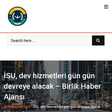
Skip
to
content
İSU, dev hizmetleri gün gün
devreye alacak – Birlik Haber
Ajansı
-
-
Home
Dünya
İSU, dev hizmetleri gün gün devreye alacak –