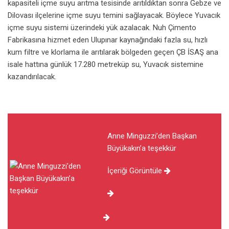
kapasiteli içme suyu arıtma tesisinde arıtıldıktan sonra Gebze ve
Dilovası ilçelerine içme suyu temini sağlayacak. Böylece Yuvacık
içme suyu sistemi üzerindeki yük azalacak. Nuh Çimento
Fabrikasına hizmet eden Ulupınar kaynağındaki fazla su, hızlı
kum filtre ve klorlama ile arıtılarak bölgeden geçen ÇB İSAŞ ana
isale hattına günlük 17.280 metreküp su, Yuvacık sistemine
kazandırılacak.
Anne Minguzzi’den Başkan
Büyükakın’a teşekkür
İçeriği Görüntüle