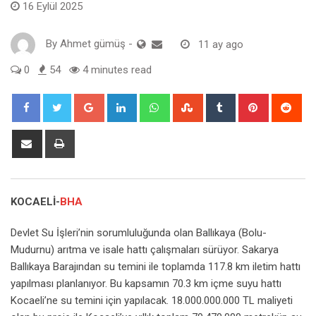
16 Eylül 2025
By
Ahmet gümüş
-
11 ay ago
0
54
4 minutes read
Google+
LinkedIn
Whatsapp
StumbleUpon
Tumblr
Pinterest
Red
Share
Print
via
Email
KOCAELİ-
BHA
Devlet Su İşleri’nin sorumluluğunda olan Ballıkaya (Bolu-
Mudurnu) arıtma ve isale hattı çalışmaları sürüyor. Sakarya
Ballıkaya Barajından su temini ile toplamda 117.8 km iletim hattı
yapılması planlanıyor. Bu kapsamın 70.3 km içme suyu hattı
Kocaeli’ne su temini için yapılacak. 18.000.000.000 TL maliyeti