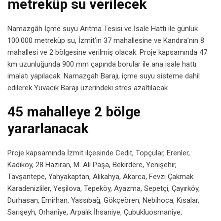
metreküp su verilecek
Namazgâh İçme suyu Arıtma Tesisi ve İsale Hattı ile günlük
100.000 metreküp su, İzmit’in 37 mahallesine ve Kandıra’nın 8
mahallesi ve 2 bölgesine verilmiş olacak. Proje kapsamında 47
km uzunluğunda 900 mm çapında borular ile ana isale hattı
imalatı yapılacak. Namazgah Barajı, içme suyu sisteme dahil
edilerek Yuvacık Barajı üzerindeki stres azaltılacak.
45 mahalleye 2 bölge
yararlanacak
Proje kapsamında İzmit ilçesinde Cedit, Topçular, Erenler,
Kadıköy, 28 Haziran, M. Ali Paşa, Bekirdere, Yenişehir,
Tavşantepe, Yahyakaptan, Alikahya, Akarca, Fevzi Çakmak
Karadenizliler, Yeşilova, Tepeköy, Ayazma, Sepetçi, Çayırköy,
Durhasan, Emirhan, Yassıbağ, Gökçeören, Nebihoca, Kısalar,
Sarışeyh, Orhaniye, Arpalık İhsaniye, Çubukluosmaniye,